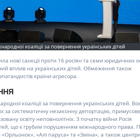
жнародної коаліції за повернення українських дітей
чний вплив на українських дітей. Обмеження також
пагандистів країни-агресора.
ння
народної коаліції за повернення українських дітей. Во
них за систематичну незаконну депортацію, примусов
овану освіту неповнолітніх. З початку війни Росія
ітей, що є грубим порушенням міжнародного права. П
«Орльонок», «Алі паруса» та «Зміна», а також центр