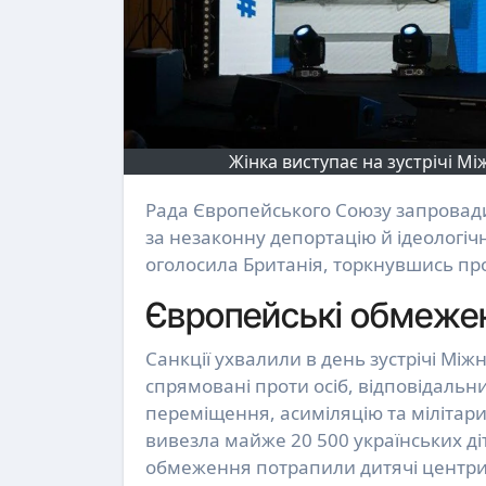
Жінка виступає на зустрічі Мі
Рада Європейського Союзу запровадила нові санкції проти 16 росіян та семи юридичних осіб
за незаконну депортацію й ідеологі
оголосила Британія, торкнувшись про
Європейські обмеже
Санкції ухвалили в день зустрічі Між
спрямовані проти осіб, відповідаль
переміщення, асиміляцію та мілітариз
вивезла майже 20 500 українських д
обмеження потрапили дитячі центри 