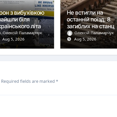
рон з вибухівкою
Не встигли на
найшли біля
останній поїзд: 8
країнського літака
загиблих на станці
 Лейпцигу
у Броварах
Олексій Паламарчук
Олексій Паламарчук
Aug 5, 2026
Aug 5, 2026
Required fields are marked
*