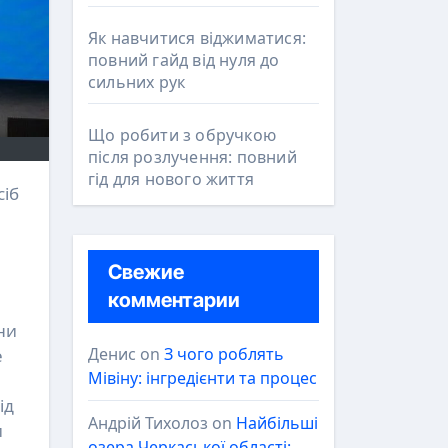
Як навчитися віджиматися:
повний гайд від нуля до
сильних рук
Що робити з обручкою
після розлучення: повний
гід для нового життя
Свежие
комментарии
ни
Денис
on
З чого роблять
е
Мівіну: інгредієнти та процес
ід
Андрій Тихолоз
on
Найбільші
и
озера Черкаської області: