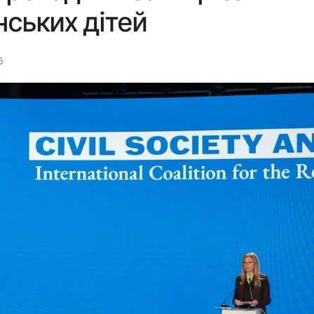
нських дітей
6