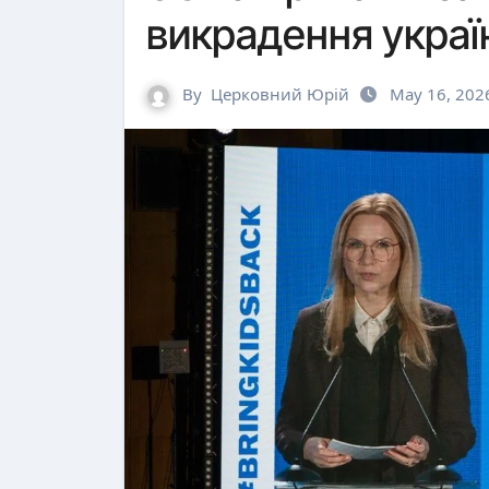
викрадення украї
By
Церковний Юрій
May 16, 202