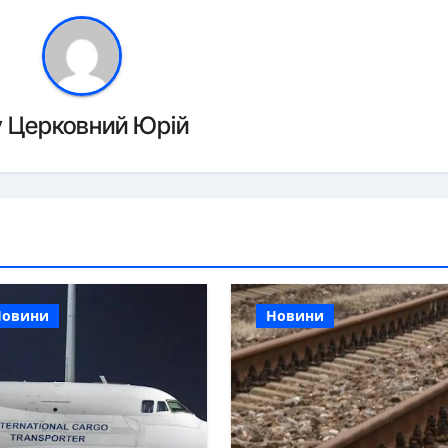
y
Церковний Юрій
Новини
Новини