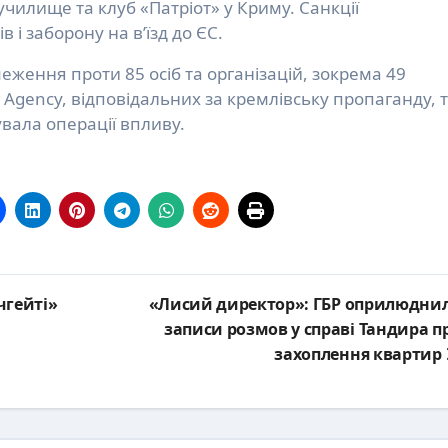
чилище та клуб «Патріот» у Криму. Санкції
і заборону на в’їзд до ЄС.
ження проти 85 осіб та організацій, зокрема 49
n Agency, відповідальних за кремлівську пропаганду, 
вала операції впливу.
чгейті»
«Лисий директор»: ГБР оприлюдни
записи розмов у справі Тандира п
захоплення квартир