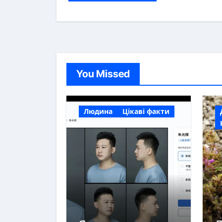
You Missed
Людина
Цікаві факти