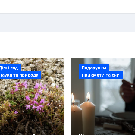
Дім і сад
Подарунки
Наука та природа
Прикмети та сни