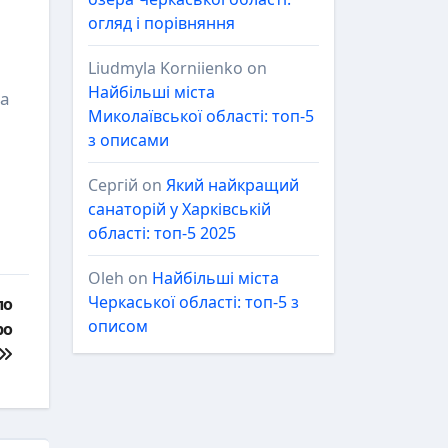
огляд і порівняння
Liudmyla Korniienko
on
Найбільші міста
та
Миколаївської області: топ-5
з описами
Сергій
on
Який найкращий
санаторій у Харківській
області: топ-5 2025
Oleh
on
Найбільші міста
Черкаської області: топ-5 з
ло
описом
ро