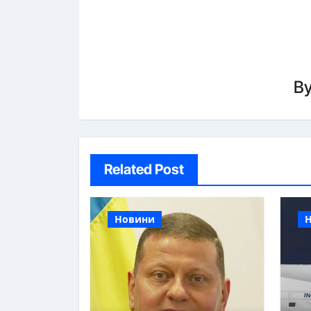
B
Related Post
Новини