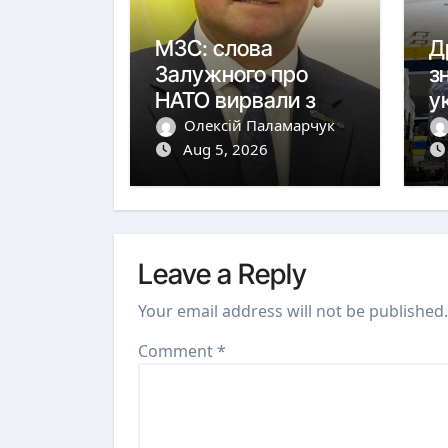
МЗС: слова
Д
Залужного про
з
НАТО вирвали з
у
контексту
в
Олексій Паламарчук
Aug 5, 2026
Leave a Reply
Your email address will not be published.
Comment
*