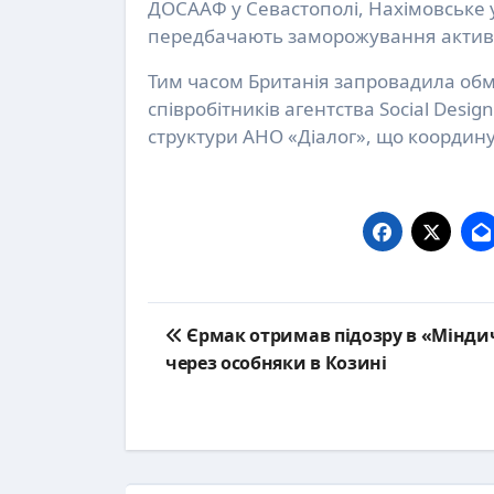
ДОСААФ у Севастополі, Нахімовське у
передбачають заморожування активів 
Тим часом Британія запровадила обме
співробітників агентства Social Desig
структури АНО «Діалог», що координу
Post
Єрмак отримав підозру в «Мінди
navigation
через особняки в Козині