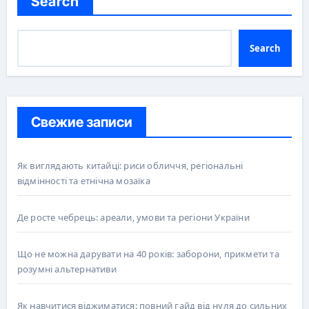
Search
Search
Свежие записи
Як виглядають китайці: риси обличчя, регіональні
відмінності та етнічна мозаїка
Де росте чебрець: ареали, умови та регіони України
Що не можна дарувати на 40 років: заборони, прикмети та
розумні альтернативи
Як навчитися віджиматися: повний гайд від нуля до сильних