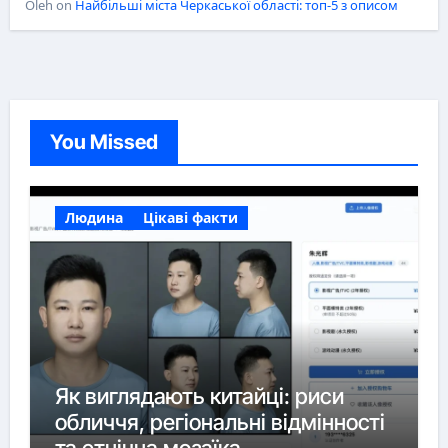
Oleh
on
Найбільші міста Черкаської області: топ-5 з описом
You Missed
Людина
Цікаві факти
Як виглядають китайці: риси
обличчя, регіональні відмінності