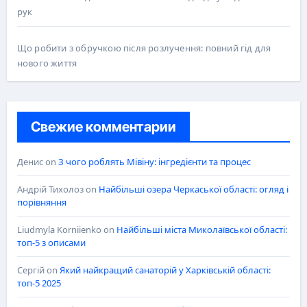
рук
Що робити з обручкою після розлучення: повний гід для
нового життя
Свежие комментарии
Денис
on
З чого роблять Мівіну: інгредієнти та процес
Андрій Тихолоз
on
Найбільші озера Черкаської області: огляд і
порівняння
Liudmyla Korniienko
on
Найбільші міста Миколаївської області:
топ-5 з описами
Сергій
on
Який найкращий санаторій у Харківській області:
топ-5 2025