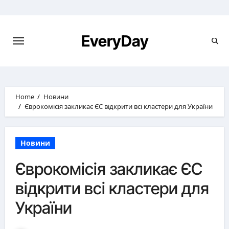
Skip
to
content
EveryDay
Home
Новини
Єврокомісія закликає ЄС відкрити всі кластери для України
Новини
Єврокомісія закликає ЄС
відкрити всі кластери для
України