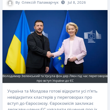
By
Олексій Паламарчук
Jul 8, 2026
Володимир Зеленський та Урсула фон дер Ляєн під час переговорів
про вступ України до ЄС
Україна та Молдова готові відкрити усі п’ять
невідкритих кластерів у переговорах про
вступ до Євросоюзу. Єврокомісія закликає
держави-члени ЄС ухвалити рішення про їх