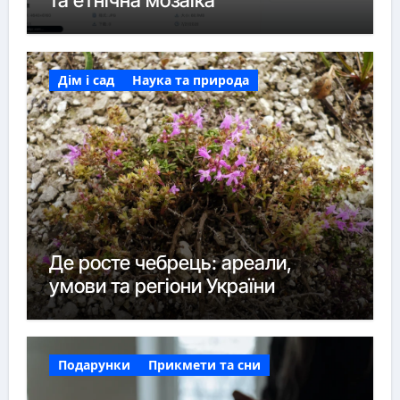
та етнічна мозаїка
Дім і сад
Наука та природа
Де росте чебрець: ареали,
умови та регіони України
Подарунки
Прикмети та сни