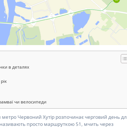
нки в деталях
 рік
1
трамваї чи велосипеди
о називають просто маршруткою 51, мчить через