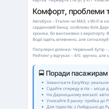
Комфорт, проблеми та
Автобуси – Еталон чи МАЗ, з Wi-Fi в но
сардиновій банці, особливо біля Дар
хроніка, бо вантажівки з аеропорту. 
Водії їздять впевнено, але сигналізу
Популярні ділянки: Червоний Хутір – Д
Рейтинг у відгуках – 4/5: зручно, але
🚍 Поради пасажирам
Завантажте EasyWay: реальний 
Сідайте спереду в пік – місця
На Дарницькому вокзалі: автобу
Уникайте 8 ранку: пробка до Ру
Для туристів: з Либідської до Р