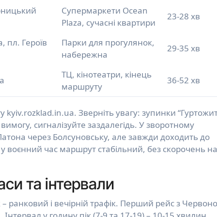
арницький
Супермаркети Ocean
23-28 хв
Plaza, сучасні квартири
, пл. Героїв
Парки для прогулянок,
29-35 хв
набережна
ТЦ, кінотеатри, кінець
ка
36-52 хв
маршруту
у kyiv.rozklad.in.ua. Зверніть увагу: зупинки “Гуртожи
а вимогу, сигналізуйте заздалегідь. У зворотному
 Патона через Болсуновську, але завжди доходить до
a, у воєнний час маршрут стабільний, без скорочень н
аси та інтервали
 – ранковий і вечірній трафік. Перший рейс з Червон
. Інтервал у годину пік (7-9 та 17-19) – 10-15 хвилин,