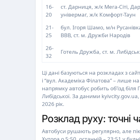
16-
ст. Дарниця, ж/к Мега-Сіті, Д
20
універмаг, ж/к Комфорт-Таун
21-
бул. Ігоря Шамо, м/н Русанівка
25
ВВВ, ст. м. Дружби Народів
26-
Готель Дружба, ст. м. Либідсь
32
Ці дані базуються на розкладах з сайт
і “вул. Академіка Філатова” – лише н
напрямку автобус робить об’їзд біля
Либідської. За даними kyivcity.gov.u
2026 рік.
Розклад руху: точні ч
Автобуси рушають регулярно, але пік
Хутора о 5:50, останній – 23:51 у будні