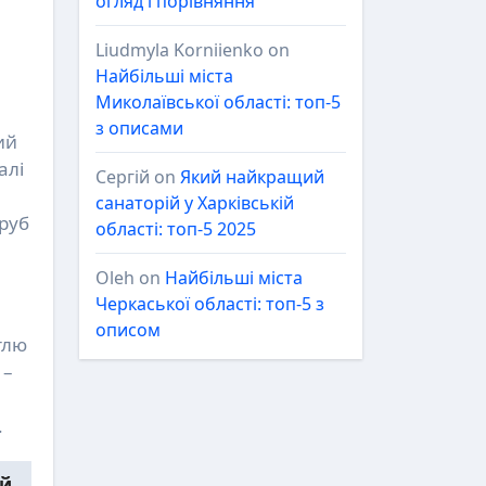
огляд і порівняння
Liudmyla Korniienko
on
Найбільші міста
Миколаївської області: топ-5
з описами
ий
алі
Сергій
on
Який найкращий
санаторій у Харківській
труб
області: топ-5 2025
Oleh
on
Найбільші міста
Черкаської області: топ-5 з
описом
тлю
 –
.
й