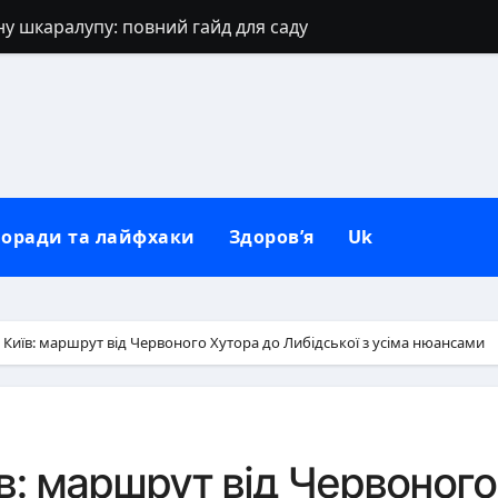
ну шкаралупу: повний гайд для саду
ів: перевірені способи та секрети
ховний щит дому, родини та серця
позіхати: повний практичний гайд
цю правильно й без втрат
оради та лайфхаки
Здоров’я
Uk
вують виключно від тата
иносять щастя: повний гід
щоб сформувати нову звичку
Київ: маршрут від Червоного Хутора до Либідської з усіма нюансами
бну неділю: традиції, заборони та сучасний погляд
: повний гід із правилами сівозміни
в: маршрут від Червоного