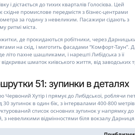
у і дістається до тихих кварталів Голосієва. Цей
є східне промислове передмістя з бізнес-центрами
лометра за годину з невеликим. Пасажири сідають з
му ритмі міста.
ожитки, де прокидаються робітники, через Дарницьк
тягами на схід, і миготить фасадами “Комфорт-Таун”. Д
де літо пахне шашликами, і нарешті Либідська з її
ідкриває шматок київського життя, від заводських 
рутки 51: зупинки в деталях
ро Червоний Хутір і прямує до Либідської, роблячи пе
30 зупинок в один бік, з інтервалами 400-800 метрів
руктурований список основних зупинок у напрямку до
, з невеликими відмінностями біля вокзалу Дарниця
Приблизни