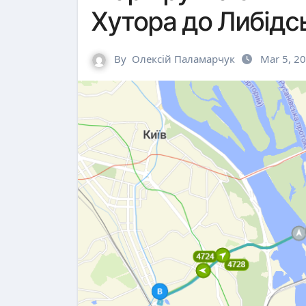
Хутора до Либідс
By
Олексій Паламарчук
Mar 5, 2