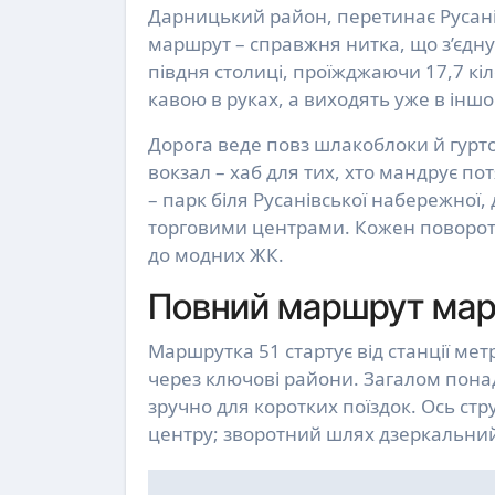
Дарницький район, перетинає Русанівк
маршрут – справжня нитка, що з’єдну
півдня столиці, проїжджаючи 17,7 кі
кавою в руках, а виходять уже в іншо
Дорога веде повз шлакоблоки й гурт
вокзал – хаб для тих, хто мандрує по
– парк біля Русанівської набережної, 
торговими центрами. Кожен поворот в
до модних ЖК.
Повний маршрут марш
Маршрутка 51 стартує від станції мет
через ключові райони. Загалом понад 
зручно для коротких поїздок. Ось ст
центру; зворотний шлях дзеркальний