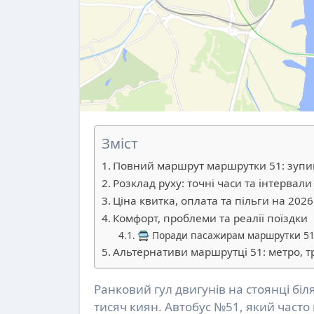
Зміст
Повний маршрут маршрутки 51: зупи
Розклад руху: точні часи та інтервали
Ціна квитка, оплата та пільги на 2026
Комфорт, проблеми та реалії поїздки
🚍 Поради пасажирам маршрутки 5
Альтернативи маршрутці 51: метро, 
Ранковий гул двигунів на стоянці біля метро Червоний Хутір розпочинає черговий день для
тисяч киян. Автобус №51, який част