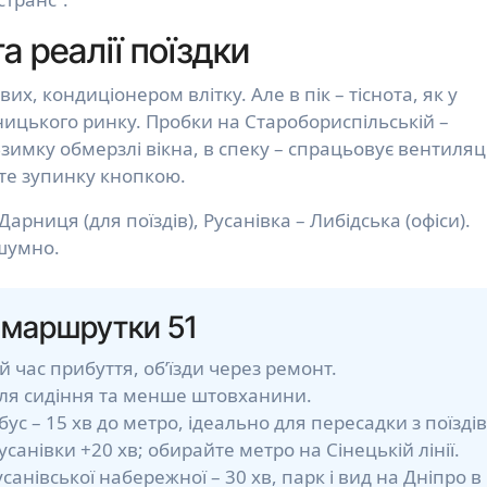
 реалії поїздки
вих, кондиціонером влітку. Але в пік – тіснота, як у
ницького ринку. Пробки на Старобориспільській –
Взимку обмерзлі вікна, в спеку – спрацьовує вентиляц
йте зупинку кнопкою.
арниця (для поїздів), Русанівка – Либідська (офіси).
 шумно.
 маршрутки 51
час прибуття, об’їзди через ремонт.
 для сидіння та менше штовханини.
с – 15 хв до метро, ідеально для пересадки з поїздів
санівки +20 хв; обирайте метро на Сінецькій лінії.
усанівської набережної – 30 хв, парк і вид на Дніпро в