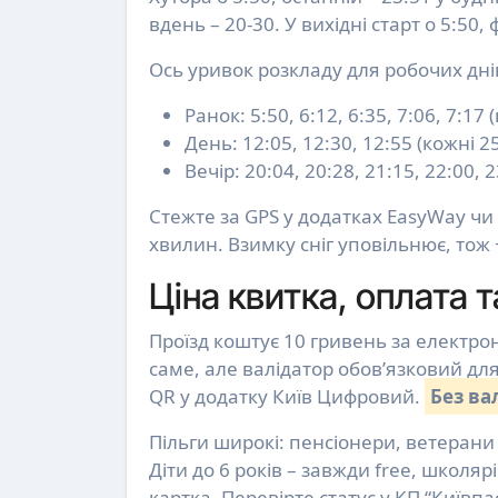
вдень – 20-30. У вихідні старт о 5:50
Ось уривок розкладу для робочих днів
Ранок: 5:50, 6:12, 6:35, 7:06, 7:17
День: 12:05, 12:30, 12:55 (кожні 25
Вечір: 20:04, 20:28, 21:15, 22:00, 
Стежте за GPS у додатках EasyWay чи
хвилин. Взимку сніг уповільнює, тож 
Ціна квитка, оплата т
Проїзд коштує 10 гривень за електронн
саме, але валідатор обов’язковий для
QR у додатку Київ Цифровий.
Без ва
Пільги широкі: пенсіонери, ветерани 
Діти до 6 років – завжди free, школяр
картка. Перевірте статус у КП “Київпа