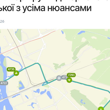
ької з усіма нюансами
026