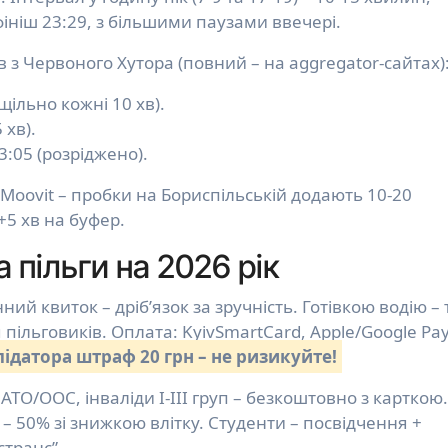
, фініш 23:29, з більшими паузами ввечері.
 з Червоного Хутора (повний – на aggregator-сайтах)
 (щільно кожні 10 хв).
 хв).
23:05 (розріджено).
 Moovit – пробки на Бориспільській додають 10-20
+5 хв на буфер.
а пільги на 2026 рік
ий квиток – дріб’язок за зручність. Готівкою водію – 
 пільговиків. Оплата: KyivSmartCard, Apple/Google Pa
лідатора штраф 20 грн – не ризикуйте!
АТО/ООС, інваліди I-III груп – безкоштовно з карткою.
і – 50% зі знижкою влітку. Студенти – посвідчення +
странс”.