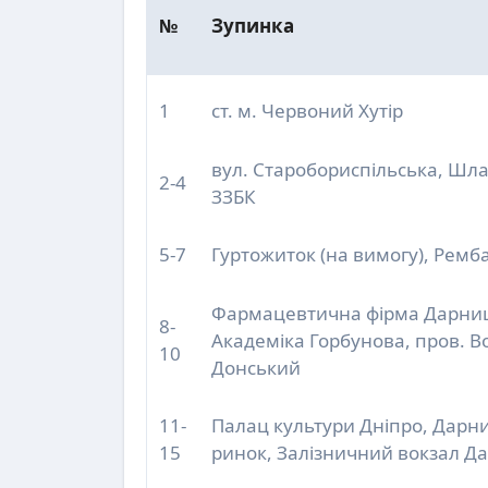
№
Зупинка
1
ст. м. Червоний Хутір
вул. Старобориспільська, Шл
2-4
ЗЗБК
5-7
Гуртожиток (на вимогу), Ремба
Фармацевтична фірма Дарниц
8-
Академіка Горбунова, пров. В
10
Донський
11-
Палац культури Дніпро, Дарн
15
ринок, Залізничний вокзал Д