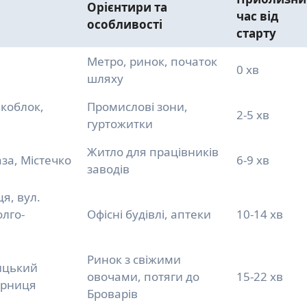
Орієнтири та
час від
особливості
старту
Метро, ринок, початок
0 хв
шляху
акоблок,
Промислові зони,
2-5 хв
гуртожитки
Житло для працівників
за, Містечко
6-9 хв
заводів
я, вул.
олго-
Офісні будівлі, аптеки
10-14 хв
Ринок з свіжими
ицький
овочами, потяги до
15-22 хв
арниця
Броварів