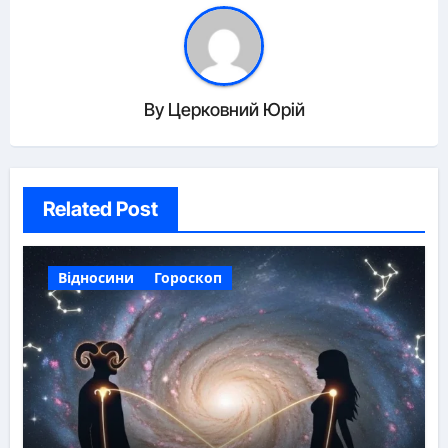
By
Церковний Юрій
Related Post
Відносини
Гороскоп