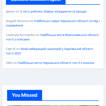
Денис
on
З чого роблять Мівіну: інгредієнти та процес
Андрій Тихолоз
on
Найбільші озера Черкаської області: огляд і
порівняння
Liudmyla Korniienko
on
Найбільші міста Миколаївської області:
топ-5 з описами
Сергій
on
Який найкращий санаторій у Харківській області:
топ-5 2025
Oleh
on
Найбільші міста Черкаської області: топ-5 з описом
You Missed