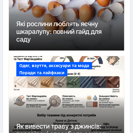
Які рослини люблять яєчну
шкаралупу: повний гайд для
саду
Одяг, взуття, аксесуари та мода
Поради та лайфхаки
Як вивести траву з джинсів: