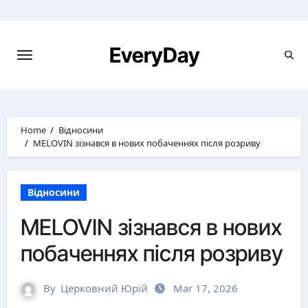
Skip
to
content
EveryDay
Home
Відносини
MELOVIN зізнався в нових побаченнях після розриву
Відносини
MELOVIN зізнався в нових
побаченнях після розриву
By
Церковний Юрій
Mar 17, 2026