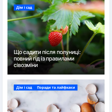
Дім і сад
Що садити після полуниці:
повний гід із правилами
сівозміни
Дім і сад
Поради та лайфхаки