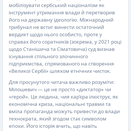
мобілізувати сербський націоналізм як
інструмент утримання влади й перетворив
його на державну ідеологію. Міжнародний
трибунал не встиг винести остаточний
вердикт щодо нього особисто, проте у
справах його соратників (зокрема, у 2021 році
щодо Станішича та Сіматовича) суд визнав
існування спільного злочинного
підприємства, спрямованого на створення
«Великої Сербії» шляхом етнічних чисток.
Для просунутого читача важливо розуміти:
Мілошевич — це не просто «диктатор» чи
«герой». Це людина, чия кар’єра ілюструє, як
економічна криза, національні травми та
вміла пропаганда можуть привести до влади
технократа, який згодом стає символом
епохи. Його історія вчить, що навіть