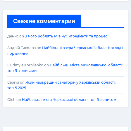
Свежие комментарии
Денис
on
З чого роблять Мівіну: інгредієнти та процес
Андрій Тихолоз
on
Найбільші озера Черкаської області: огляд і
порівняння
Liudmyla Korniienko
on
Найбільші міста Миколаївської області:
топ-5 з описами
Сергій
on
Який найкращий санаторій у Харківській області:
топ-5 2025
Oleh
on
Найбільші міста Черкаської області: топ-5 з описом