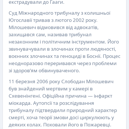
екстрадували до Гааги.
Суд Міжнародного трибуналу з колишньої
Югославії тривав з лютого 2002 року.
Мілошевич відмовився від адвокатів,
захищався сам, називав трибунал
незаконним і політичним інструментом. Його
звинувачували в злочинах проти людяності,
воєнних злочинах та геноциді в Боснії. Процес
неодноразово переривався через проблеми
зі здоров’ям обвинуваченого.
11 березня 2006 року Слободан Мілошевич
був знайдений мертвим у камері в
Схевенінгені. Офіційна причина — інфаркт
міокарда. Аутопсії та розслідування
трибуналу підтвердили природний характер
смерті, хоча теорії змови досі циркулюють у
деяких колах. Поховали його в Пожаревці.