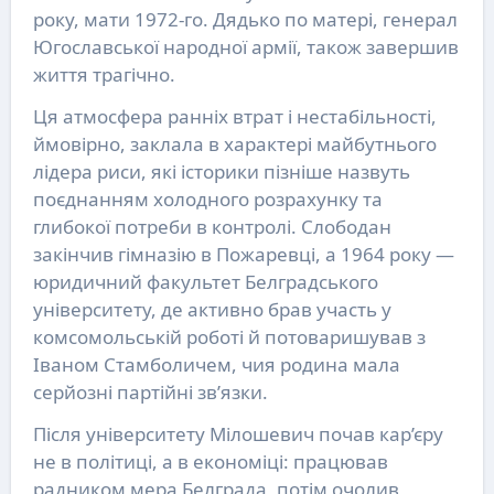
року, мати 1972-го. Дядько по матері, генерал
Югославської народної армії, також завершив
життя трагічно.
Ця атмосфера ранніх втрат і нестабільності,
ймовірно, заклала в характері майбутнього
лідера риси, які історики пізніше назвуть
поєднанням холодного розрахунку та
глибокої потреби в контролі. Слободан
закінчив гімназію в Пожаревці, а 1964 року —
юридичний факультет Белградського
університету, де активно брав участь у
комсомольській роботі й потоваришував з
Іваном Стамболичем, чия родина мала
серйозні партійні зв’язки.
Після університету Мілошевич почав кар’єру
не в політиці, а в економіці: працював
радником мера Белграда, потім очолив