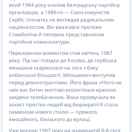
який 1984 року очолив белградську партійну
організацію, а 1986-го — Союз комуністів
Сербії, спочатку не виглядав радикальним
націоналістом. Він вважався протеже
Стамболіча й типовим представником
партійної номенклатури.
Переломним моментом став квітень 1987
року. Під час поїздки до Косова, де сербська
меншина скаржилася на тиск з боку
албанської більшості, Мілошевич виступив
перед демонстрантами. Його фраза «Ніхто не
сміє вас бити» миттєво розлетілася країною
завдяки телебаченню. Вона прозвучала як
захист простих людей від бюрократії й стала
символом нового стилю — прямого,
емоційного, близького до вулиці.
Уже восени 1987 року на знаменитій 8-й сесії