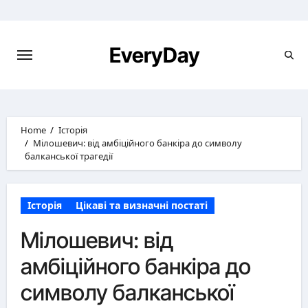
Skip
to
content
EveryDay
Home
Історія
Мілошевич: від амбіційного банкіра до символу
балканської трагедії
Історія
Цікаві та визначні постаті
Мілошевич: від
амбіційного банкіра до
символу балканської