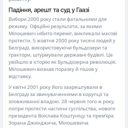
Падіння, арешт та суд у Гаазі
Вибори 2000 року стали фатальними для
режиму. Офіційні результати, за якими
Мілошевич нібито переміг, викликали масові
протести. 5 жовтня 2000 року тисячі людей у
Белграді, використовуючи бульдозери та
трактори, штурмували державні будівлі. Це
увійшло в історію як Бульдозерна революція.
Мілошевич визнав поразку й пішов у
відставку.
У квітні 2001 року його заарештували в
Белграді за звинуваченнями в корупції та
зловживанні владою. 28 червня того ж року,
попри протести частини суспільства, нового
президента Воїслава Коштуніцу та прем’єра
Зорана Джинджича, Мілошевича