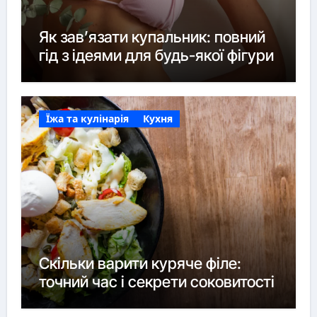
Як зав’язати купальник: повний
гід з ідеями для будь-якої фігури
Їжа та кулінарія
Кухня
Скільки варити куряче філе:
точний час і секрети соковитості