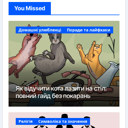
You Missed
Домашні улюбленці
Поради та лайфхаки
Як відучити кота лазити на стіл:
повний гайд без покарань
Релігія
Символіка та значення