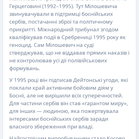
Герцеговині (1992–1995). Тут Мілошевича
звинувачували в підтримці боснійських
сербів, постачанні зброї та політичному
прикритті. Міжнародний трибунал згодом
кваліфікував події в Сребрениці 1995 року як
геноцид. Сам Мілошевич на суді
стверджував, що не віддавав прямих наказів і
не контролював усі дії полівійськових
формувань.
У 1995 році він підписав Дейтонські угоди, які
поклали край активним бойовим діям у
Боснії, але не вирішили всіх суперечностей.
Для частини сербів він став «гарантом миру»,
для інших — людиною, яка пожертвувала
інтересами боснійських сербів заради
власного збереження при владі.
Найгострішим випробуванням стало Косово