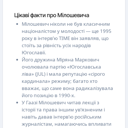
Цікаві факти про Мілошевича
Мілошевич ніколи не був класичним
націоналістом у молодості — ще 1995
року в інтерв’ю TIME він заявляв, що
стоїть за рівність усіх народів
Югославії.
Його дружина Міряна Маркович
очолювала партію «Югославська
ліва» (JUL) і мала репутацію «сірого
кардинала» режиму; багато хто
вважає, що саме вона радикалізувала
його позицію в 1990-х.
У Гаазі Мілошевич читав лекції з
історії та права іншим ув’язненим і
навіть давав інтерв’ю російським
журналістам, намагаючись впливати