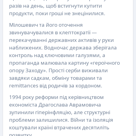
разів на день, щоб встигнути купити
продукти, поки гроші не знецінилися.
Мілошевич та його оточення
звинувачувалися в клептократії —
перекачуванні державних активів у руки
наближених. Водночас держава зберігала
контроль над ключовими галузями, а
пропаганда малювала картину «героїчного
опору Заходу». Прості серби виживали
завдяки садкам, обміну товарами та
remittances від родичів за кордоном.
1994 року реформи під керівництвом
економіста Драгослава Аврамовича
зупинили гіперінфляцію, але структурні
проблеми залишилися. Війни та ізоляція
коштували країні втрачених десятиліть
розвитку.