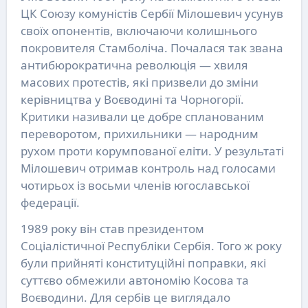
ЦК Союзу комуністів Сербії Мілошевич усунув
своїх опонентів, включаючи колишнього
покровителя Стамболіча. Почалася так звана
антибюрократична революція — хвиля
масових протестів, які призвели до зміни
керівництва у Воєводині та Чорногорії.
Критики називали це добре спланованим
переворотом, прихильники — народним
рухом проти корумпованої еліти. У результаті
Мілошевич отримав контроль над голосами
чотирьох із восьми членів югославської
федерації.
1989 року він став президентом
Соціалістичної Республіки Сербія. Того ж року
були прийняті конституційні поправки, які
суттєво обмежили автономію Косова та
Воєводини. Для сербів це виглядало