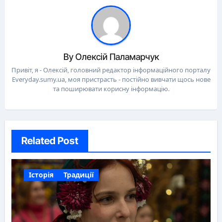
By
Олексій Паламарчук
Привіт, я - Олексій, головний редактор інформаційного порталу
Everyday.sumy.ua, моя пристрасть - постійно вивчати щось нове
та поширювати корисну інформацію.
Related Post
Історія
Традиції