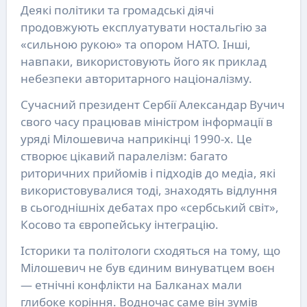
Деякі політики та громадські діячі
продовжують експлуатувати ностальгію за
«сильною рукою» та опором НАТО. Інші,
навпаки, використовують його як приклад
небезпеки авторитарного націоналізму.
Сучасний президент Сербії Александар Вучич
свого часу працював міністром інформації в
уряді Мілошевича наприкінці 1990-х. Це
створює цікавий паралелізм: багато
риторичних прийомів і підходів до медіа, які
використовувалися тоді, знаходять відлуння
в сьогоднішніх дебатах про «сербський світ»,
Косово та європейську інтеграцію.
Історики та політологи сходяться на тому, що
Мілошевич не був єдиним винуватцем воєн
— етнічні конфлікти на Балканах мали
глибоке коріння. Водночас саме він зумів