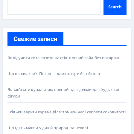
Search
Свежие записи
Як відучити кота лазити на стіл: повний гайд без покарань
Що означає ім’я Петро — камінь віри й стійкості
Як зав’язати купальник: повний гід з ідеями для будь-якої
фігури
Скільки варити куряче філе: точний час і секрети соковитості
Що їдять мавпи у дикій природі та неволі