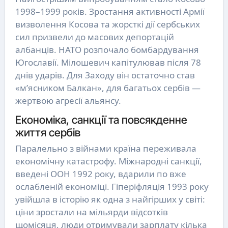
1998–1999 років. Зростання активності Армії
визволення Косова та жорсткі дії сербських
сил призвели до масових депортацій
албанців. НАТО розпочало бомбардування
Югославії. Мілошевич капітулював після 78
днів ударів. Для Заходу він остаточно став
«м’ясником Балкан», для багатьох сербів —
жертвою агресії альянсу.
Економіка, санкції та повсякденне
життя сербів
Паралельно з війнами країна переживала
економічну катастрофу. Міжнародні санкції,
введені ООН 1992 року, вдарили по вже
ослабленій економіці. Гіперіфляція 1993 року
увійшла в історію як одна з найгірших у світі:
ціни зростали на мільярди відсотків
щомісяця, люди отримували зарплату кілька