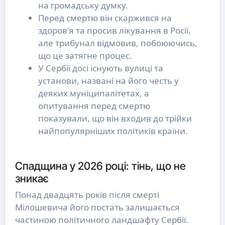
на громадську думку.
Перед смертю він скаржився на
здоров’я та просив лікування в Росії,
але трибунал відмовив, побоюючись,
що це затягне процес.
У Сербії досі існують вулиці та
установи, названі на його честь у
деяких муніципалітетах, а
опитування перед смертю
показували, що він входив до трійки
найпопулярніших політиків країни.
Спадщина у 2026 році: тінь, що не
зникає
Понад двадцять років після смерті
Мілошевича його постать залишається
частиною політичного ландшафту Сербії.