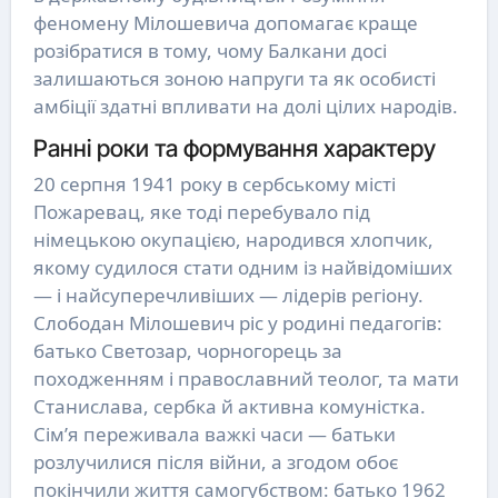
феномену Мілошевича допомагає краще
розібратися в тому, чому Балкани досі
залишаються зоною напруги та як особисті
амбіції здатні впливати на долі цілих народів.
Ранні роки та формування характеру
20 серпня 1941 року в сербському місті
Пожаревац, яке тоді перебувало під
німецькою окупацією, народився хлопчик,
якому судилося стати одним із найвідоміших
— і найсуперечливіших — лідерів регіону.
Слободан Мілошевич ріс у родині педагогів:
батько Светозар, чорногорець за
походженням і православний теолог, та мати
Станислава, сербка й активна комуністка.
Сім’я переживала важкі часи — батьки
розлучилися після війни, а згодом обоє
покінчили життя самогубством: батько 1962