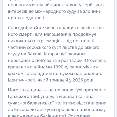
поворотами: від обіцянок захисту сербських
інтересів до міжнародного суду за злочини
проти людяності.
Сьогодні, майже через двадцять років після
його смерті, ім’я Мілошевича продовжує
викликати гострі емоції — від ностальгії
частини сербського суспільства до різкого
осуду на Заході. Історія цієї людини
нерозривно пов’язана з розпадом Югославії,
кривавими війнами 1990-х, економічним
крахом та складним пошуком національної
ідентичності, який триває й у 2026 році.
Його спадщина — це не лише сухі протоколи
Гаазького трибуналу, а й жива тканина
сучасної балканської політики: від ставлення
до Косова до дискусій про роль націоналізму
в державному будівництві. Розуміння