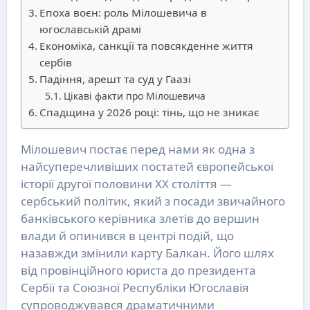
Епоха воєн: роль Мілошевича в
югославській драмі
Економіка, санкції та повсякденне життя
сербів
Падіння, арешт та суд у Гаазі
Цікаві факти про Мілошевича
Спадщина у 2026 році: тінь, що не зникає
Мілошевич постає перед нами як одна з
найсуперечливіших постатей європейської
історії другої половини ХХ століття —
сербський політик, який з посади звичайного
банківського керівника злетів до вершин
влади й опинився в центрі подій, що
назавжди змінили карту Балкан. Його шлях
від провінційного юриста до президента
Сербії та Союзної Республіки Югославія
супроводжувався драматичними