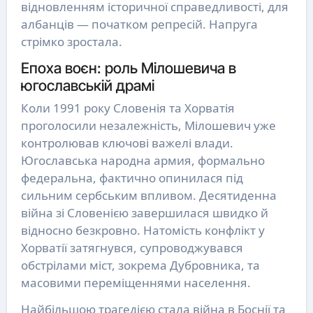
відновленням історичної справедливості, для
албанців — початком репресій. Напруга
стрімко зростала.
Епоха воєн: роль Мілошевича в
югославській драмі
Коли 1991 року Словенія та Хорватія
проголосили незалежність, Мілошевич уже
контролював ключові важелі влади.
Югославська народна армия, формально
федеральна, фактично опинилася під
сильним сербським впливом. Десятиденна
війна зі Словенією завершилася швидко й
відносно безкровно. Натомість конфлікт у
Хорватії затягнувся, супроводжувався
обстрілами міст, зокрема Дубровника, та
масовими переміщеннями населення.
Найбільшою трагедією стала війна в Боснії та