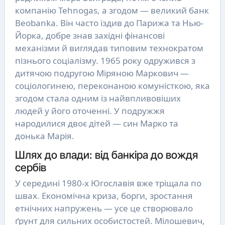
компанію Tehnogas, а згодом — великий банк
Beobanka. Він часто їздив до Парижа та Нью-
Йорка, добре знав західні фінансові
механізми й виглядав типовим технократом
пізнього соціалізму. 1965 року одружився з
дитячою подругою Міряною Маркович —
соціологинею, переконаною комуністкою, яка
згодом стала одним із найвпливовіших
людей у його оточенні. У подружжя
народилися двоє дітей — син Марко та
донька Марія.
Шлях до влади: від банкіра до вождя
сербів
У середині 1980-х Югославія вже тріщала по
швах. Економічна криза, борги, зростання
етнічних напружень — усе це створювало
ґрунт для сильних особистостей. Мілошевич,