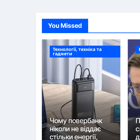
You Missed
Технології, техніка та
гаджети
Чому повербанк
П
ніколи не віддає
с
стільки енергії,
д