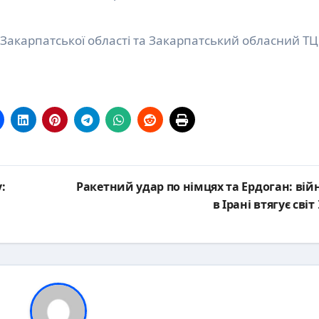
 Закарпатської області та Закарпатський обласний Т
:
Ракетний удар по німцях та Ердоган: вій
в Ірані втягує світ