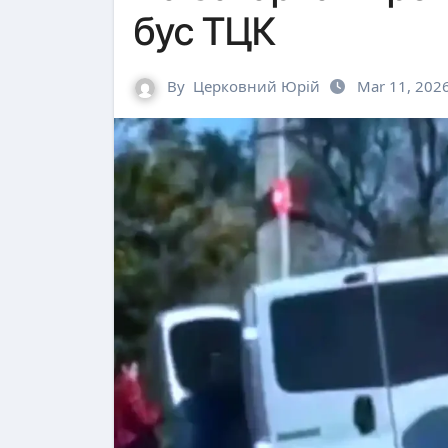
бус ТЦК
By
Церковний Юрій
Mar 11, 202