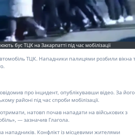
ть бус ТЦК на Закарпатті під час мобілізації
о.
повідомив про інцидент, опублікувавши відео. За його
кому районі під час спроби мобілізації.
я отримати, натовп почав нападати на військових з
біль», — зазначив Глагола.
їла нападників. Конфлікт із місцевими жителями