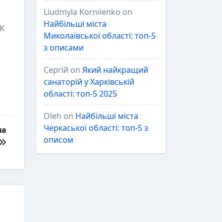
Liudmyla Korniienko
on
Найбільші міста
ЦК
Миколаївської області: топ-5
з описами
Сергій
on
Який найкращий
санаторій у Харківській
області: топ-5 2025
Oleh
on
Найбільші міста
Черкаської області: топ-5 з
на
описом