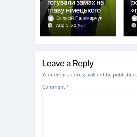
готували замах на
р
главу німецького
«
виробника дронів
п
Олексій Паламарчук
Aug 5, 2026
Leave a Reply
Your email address will not be published.
Comment
*