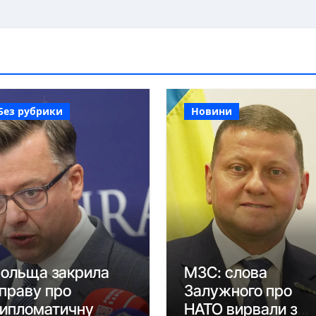
Без рубрики
Новини
ольща закрила
МЗС: слова
праву про
Залужного про
ипломатичну
НАТО вирвали з