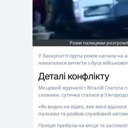
Роми палицями розгромлюю
У Закарпатті група ромів напала на автомобіль ТЦК. Нападники палицями розбили вікна та
намагалися витягти з буса військовог
Деталі конфлікту
Місцевий журналіст Віталій Глагола 
словами, сутичка сталася в Ужгородсь
«Як видно на відео, яке мені вдалос
палками та розбив службовий автомо
Поліція прибула на місце та заспоко