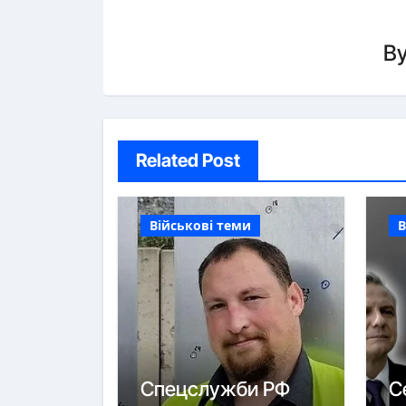
B
Related Post
Військові теми
В
Спецслужби РФ
С