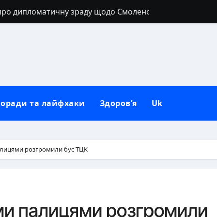
про дипломатичну зраду щодо Смоленська
о НАТО вирвали з контексту
замах на главу німецького виробника дронів
ельні санкції» проти Росії
и біля українського літака в Лейпцигу
оради та лайфхаки
Здоров’я
Uk
роді: повний гід по сумісності культур
: причини, рішення та профілактика
скорити постачання перехоплювачів після удару РФ
алицями розгромили бус ТЦК
а: значення полум’я та народні тлумачення
віддає стільки енергії, скільки має?
ми палицями розгромили