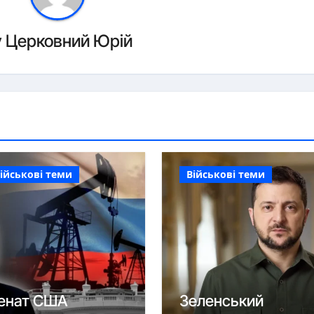
y
Церковний Юрій
ійськові теми
Військові теми
енат США
Зеленський