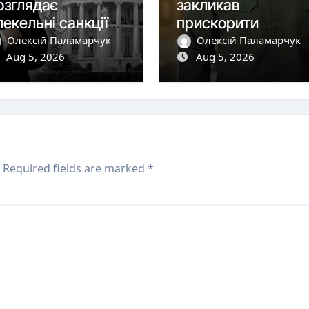
озглядає
закликав
пекельні санкції»
прискорити
роти Росії
постачання
Олексій Паламарчук
Олексій Паламарчук
Aug 5, 2026
перехоплювачів
Aug 5, 2026
після удару РФ
Required fields are marked
*