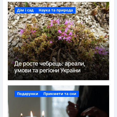
Дім і сад
Наука та природа
Де росте чебрець: ареали,
умови та регіони України
Подарунки
Прикмети та сни