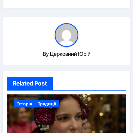
By
Церковний Юрій
Related Post
Історія
Традиції