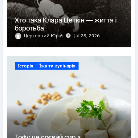
Хто така Клара Цеткін — життя і
боротьба
Церковний Юрій
Jul 28, 2026
Історія
Їжа та кулінарія
Тофу це соєвий сир з