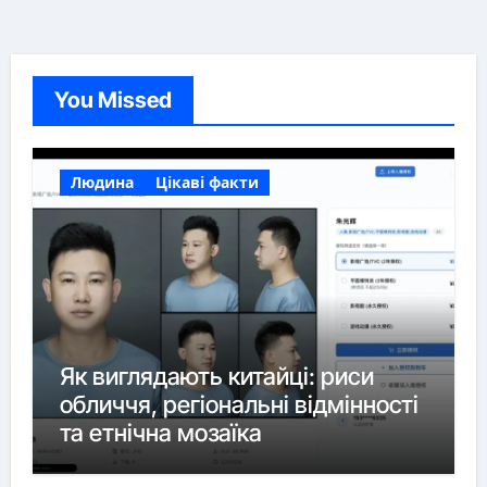
You Missed
Людина
Цікаві факти
Як виглядають китайці: риси
обличчя, регіональні відмінності
та етнічна мозаїка