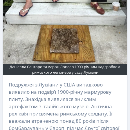
Даніелла Санторо та Аарон Лопес з 1900-річним надгробком
римського легіонера у саду Луїзіани
Подружжя з Луїзіани у США випадково
виявило на подвір’ї 1900-річну мармурову
плиту. Знахідка виявилася зниклим
артефактом з італійського музею. Антична
реліквія присвячена римському солдату. Її
вважали втраченою понад 80 років після
бомбардувань у Європі під час Другої світової