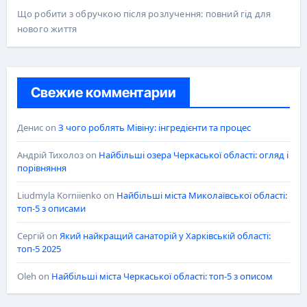
Що робити з обручкою після розлучення: повний гід для
нового життя
Свежие комментарии
Денис
on
З чого роблять Мівіну: інгредієнти та процес
Андрій Тихолоз
on
Найбільші озера Черкаської області: огляд і
порівняння
Liudmyla Korniienko
on
Найбільші міста Миколаївської області:
топ-5 з описами
Сергій
on
Який найкращий санаторій у Харківській області:
топ-5 2025
Oleh
on
Найбільші міста Черкаської області: топ-5 з описом