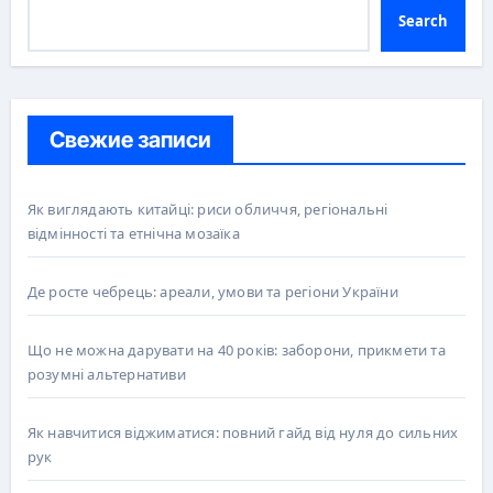
Search
Свежие записи
Як виглядають китайці: риси обличчя, регіональні
відмінності та етнічна мозаїка
Де росте чебрець: ареали, умови та регіони України
Що не можна дарувати на 40 років: заборони, прикмети та
розумні альтернативи
Як навчитися віджиматися: повний гайд від нуля до сильних
рук