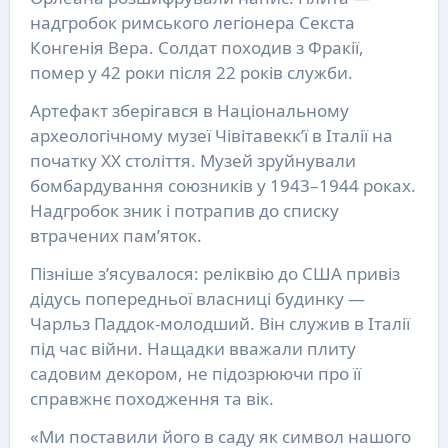
надгробок римського легіонера Секста
Конгенія Вера. Солдат походив з Фракії,
помер у 42 роки після 22 років служби.
Артефакт зберігався в Національному
археологічному музеї Чівітавекк’ї в Італії на
початку XX століття. Музей зруйнували
бомбардування союзників у 1943–1944 роках.
Надгробок зник і потрапив до списку
втрачених пам’яток.
Пізніше з’ясувалося: реліквію до США привіз
дідусь попередньої власниці будинку —
Чарльз Паддок-молодший. Він служив в Італії
під час війни. Нащадки вважали плиту
садовим декором, не підозрюючи про її
справжнє походження та вік.
«Ми поставили його в саду як символ нашого