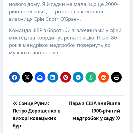
нового дому. Я й гадки не мала, що це 2000-
річна реліквія», — розповіла колишня
власниця Ерін Скотт О’Браєн.
Команда ФБР з боротьби зі злочинами у сфері
мистецтва координує репатріацію. Після 80
років мандрівок надгробок повернуть до
музею в Чівітавекк’ї.
Post
Сонце Руїни:
Пара з США знайшла
navigation
Петро Дорошенко в
1900-річний
вихорі козацьких
надгробок у саду
бур