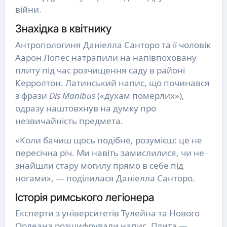
війни.
Знахідка в квітнику
Антропологиня Даніелла Санторо та її чоловік
Аарон Лопес натрапили на напівпоховану
плиту під час розчищення саду в районі
Керролтон. Латинський напис, що починався
з фрази
Dis Manibus
(«духам померлих»),
одразу наштовхнув на думку про
незвичайність предмета.
«Коли бачиш щось подібне, розумієш: це не
пересічна річ. Ми навіть замислилися, чи не
знайшли стару могилу прямо в себе під
ногами», — поділилася Даніелла Санторо.
Історія римського легіонера
Експерти з університетів Тулейна та Нового
Орлеана розшифрували напис. Плита —