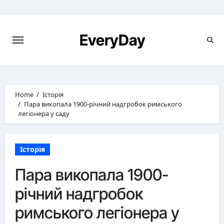
Skip
to
content
EveryDay
Home
Історія
Пара викопала 1900-річний надгробок римського
легіонера у саду
Історія
Пара викопала 1900-
річний надгробок
римського легіонера у