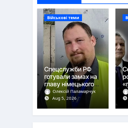
Військові теми
В
Спецслужби РФ
С
готували замах на
р
главу німецького
«
виробника дронів
п
Олексій Паламарчук
Aug 5, 2026