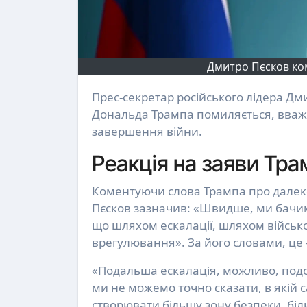
Дмитро Пєсков ком
Прес-секретар російського лідера Дмитро Пєсков заявив, що адміністрація президента США
Дональда Трампа помиляється, вважа
завершення війни.
Реакція на заяви Тра
Коментуючи слова Трампа про далеко
Пєсков зазначив: «Швидше, ми бачимо
що шляхом ескалації, шляхом військ
врегулювання». За його словами, це
«Подальша ескалація, можливо, подо
ми не можемо точно сказати, в якій 
створювати більшу зону безпеки, біл