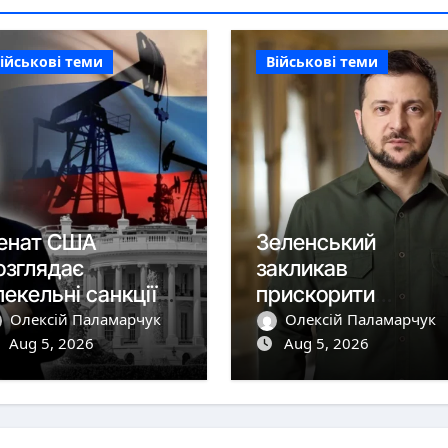
ійськові теми
Військові теми
енат США
Зеленський
озглядає
закликав
пекельні санкції»
прискорити
роти Росії
постачання
Олексій Паламарчук
Олексій Паламарчук
Aug 5, 2026
перехоплювачів
Aug 5, 2026
після удару РФ