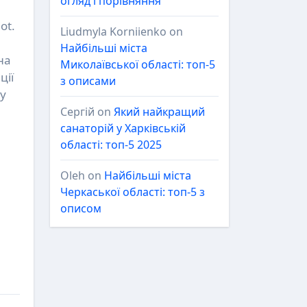
огляд і порівняння
ot.
Liudmyla Korniienko
on
Найбільші міста
на
Миколаївської області: топ-5
ції
з описами
му
Сергій
on
Який найкращий
санаторій у Харківській
області: топ-5 2025
и
Oleh
on
Найбільші міста
Черкаської області: топ-5 з
описом