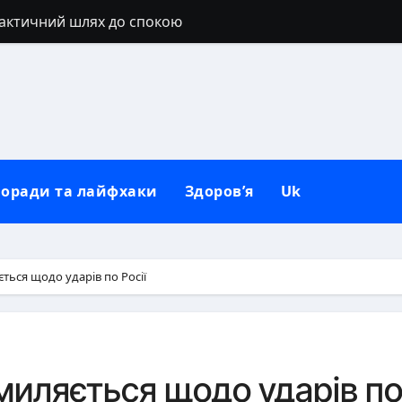
рактичний шлях до спокою
ибоке походження, характер і сучасні нюанси
 любить: глибинні причини та як зрозуміти його мовчан
гайд від перших хвилин до повернення додому
дтягувань: повний гід
оради та лайфхаки
Здоров’я
Uk
ю в домашніх умовах для рясного цвітіння
 повний гайд для здорового росту
новлення натуральних вій без ін’єкцій
ться щодо ударів по Росії
правильно і без стресу для рослини
ланка: точні цифри й фактори
миляється щодо ударів п