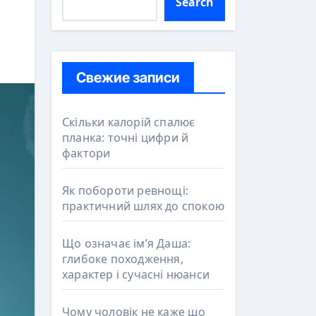
Search
Свежие записи
Скільки калорій спалює
планка: точні цифри й
фактори
Як побороти ревнощі:
практичний шлях до спокою
Що означає ім’я Даша:
глибоке походження,
характер і сучасні нюанси
Чому чоловік не каже що