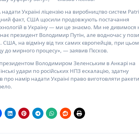
адати Україні ліцензію на виробництво систем Patri
евидний факт, США щосили продовжують постачання
хнологій в Україну — ми це знаємо. Ми не дивимося 
 знає президент Володимир Путін, але водночас у пози
. США, на відміну від тих самих європейців, при цьо
у до мирного процесу», — заявив Пєсков.
і з президентом Володимиром Зеленським в Анкарі на
їнські удари по російських НПЗ ескалацію, здатну
ив про намір надати Україні право виготовляти ракет
рело.