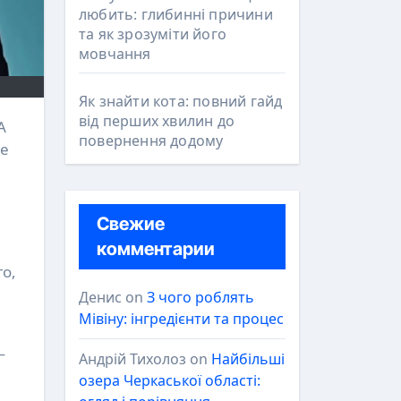
любить: глибинні причини
та як зрозуміти його
мовчання
Як знайти кота: повний гайд
від перших хвилин до
повернення додому
не
Свежие
комментарии
го,
Денис
on
З чого роблять
Мівіну: інгредієнти та процес
—
Андрій Тихолоз
on
Найбільші
озера Черкаської області: