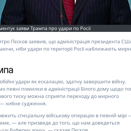
ентує заяви Трампа про удари по Росії
ючи, ніби удари по території Росії наближають мир
мпа
бійні удари як ескалацію, здатну завершити війну,
 певні помилки в адміністрації Білого дому щодо то
ового тиску можна сприяти переходу до мирного
 — хибне судження.
вжить спеціальну військову операцію в певній мірі 
саме, — але призведе до того, що нам доведеться
ьшу буферну зону», — сказав Пєсков.