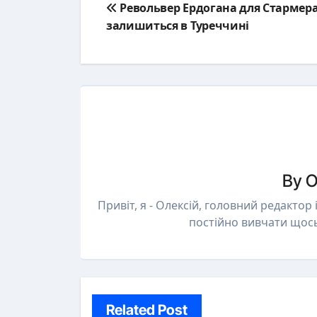
Револьвер Ердогана для Стармер
navigation
залишиться в Туреччині
By
О
Привіт, я - Олексій, головний редактор
постійно вивчати щос
Related Post