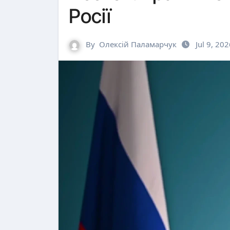
Росії
By
Олексій Паламарчук
Jul 9, 20