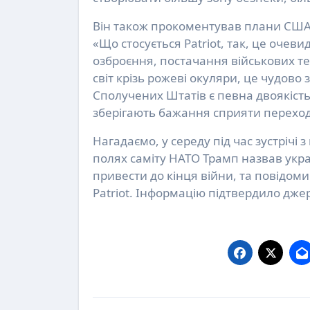
Він також прокоментував плани США н
«Що стосується Patriot, так, це оч
озброєння, постачання військових те
світ крізь рожеві окуляри, це чудово
Сполучених Штатів є певна двоякість
зберігають бажання сприяти переход
Нагадаємо, у середу під час зустріч
полях саміту НАТО Трамп назвав укра
привести до кінця війни, та повідом
Patriot. Інформацію підтвердило дже
Post