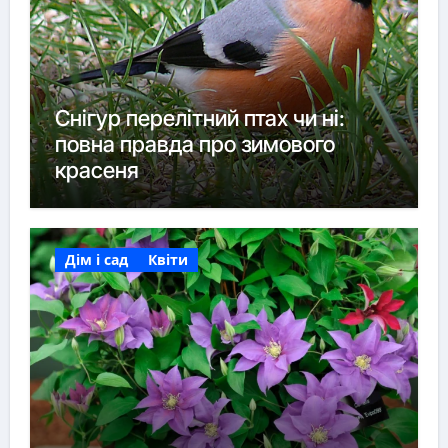
Снігур перелітний птах чи ні:
повна правда про зимового
красеня
Дім і сад
Квіти