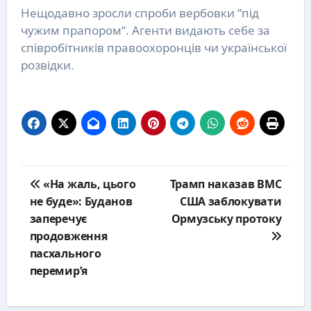
Нещодавно зросли спроби вербовки “під
чужим прапором”. Агенти видають себе за
співробітників правоохоронців чи української
розвідки.
Post
«На жаль, цього
Трамп наказав ВМС
navigation
не буде»: Буданов
США заблокувати
заперечує
Ормузську протоку
продовження
пасхального
перемир’я