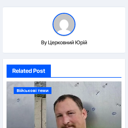
By
Церковний Юрій
Related Post
Військові теми