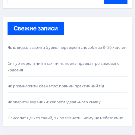
Свежие записи
Як швидко зварити буряк: перевірені способи за 8–20 хвилин
Снігур перелітний птах чи ні: повна правда про зимового
красеня
Як розмножити клематис: повний практичний гід
Як зварити вареники: секрети ідеального смаку
Психопат це: хто такий, як розпізнати і чому це небезпечно