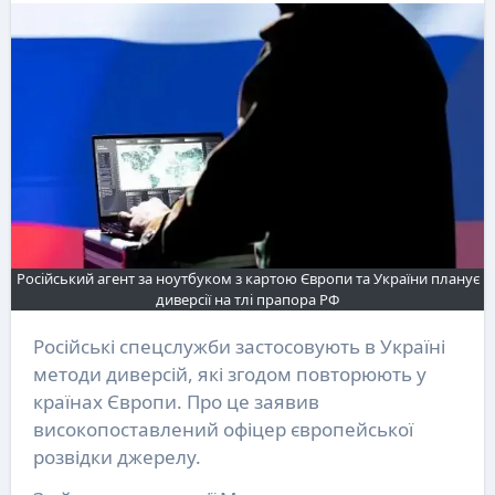
Російський агент за ноутбуком з картою Європи та України планує
диверсії на тлі прапора РФ
Російські спецслужби застосовують в Україні
методи диверсій, які згодом повторюють у
країнах Європи. Про це заявив
високопоставлений офіцер європейської
розвідки джерелу.