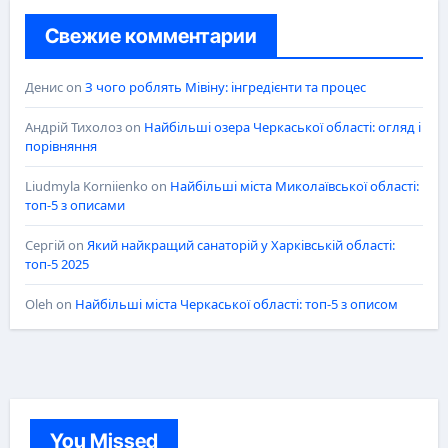
Свежие комментарии
Денис
on
З чого роблять Мівіну: інгредієнти та процес
Андрій Тихолоз
on
Найбільші озера Черкаської області: огляд і
порівняння
Liudmyla Korniienko
on
Найбільші міста Миколаївської області:
топ-5 з описами
Сергій
on
Який найкращий санаторій у Харківській області:
топ-5 2025
Oleh
on
Найбільші міста Черкаської області: топ-5 з описом
You Missed