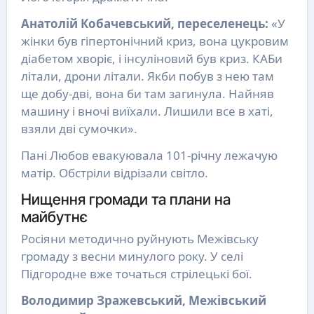
Анатолій Кобачевський, переселенець:
«У
жінки був гіпертонічний криз, вона цукровим
діабетом хворіє, і інсуліновий був криз. КАБи
літали, дрони літали. Якби побув з нею там
ще добу-дві, вона би там загинула. Найняв
машину і вночі виїхали. Лишили все в хаті,
взяли дві сумочки».
Пані Любов евакуювала 101-річну лежачую
матір. Обстріли відрізали світло.
Нищення громади та плани на
майбутнє
Росіяни методично руйнують Межівську
громаду з весни минулого року. У селі
Підгородне вже точаться стрілецькі бої.
Володимир Зражевський, Межівський