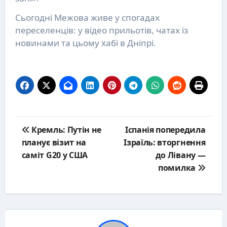
Сьогодні Межова живе у спогадах
переселенців: у відео прильотів, чатах із
новинами та цьому хабі в Дніпрі.
Post
Кремль: Путін не
Іспанія попередила
navigation
планує візит на
Ізраїль: вторгнення
саміт G20 у США
до Лівану —
помилка