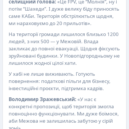
селищний голова:
«Це FPV, це “Молнія”, ну і
потім “Шахеди”. І дуже велику біду приносять
саме КАБи. Територія обстрілюється щодня,
ми нараховуємо до 20 прильотів».
На території громади лишилося близько 1200
людей, з них 500 — у Межовій. Влада
закликає до повної евакуації. Щодня фіксують
зруйновані будинки. У Новопідгородньому не
лишилося жодної цілої хати.
У хабі не лише виживають. Готують
повернення: податкові пільги для бізнесу,
інвестиційні проєкти, підтримка кадрів.
Володимир Зражевський:
«У нас є
конкретні пропозиції, щоб територія змогла
повноцінно функціонувати. Ми дуже боїмося,
аби Межова не залишилась забутою у сірій
зоні».