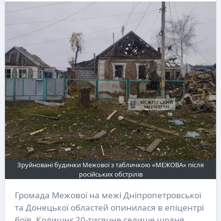
Зруйновані будинки Межової з табличкою «МЕЖОВА» після
російських обстрілів
Громада Межової на межі Дніпропетровської
та Донецької областей опинилася в епіцентрі
боїв. Колишнє 20-тисячне селище щодня