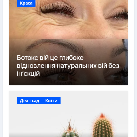
Краса
Ботокс вій це глибоке
відновлення натуральних вій без
ін’єкцій
Дім і сад
Квіти