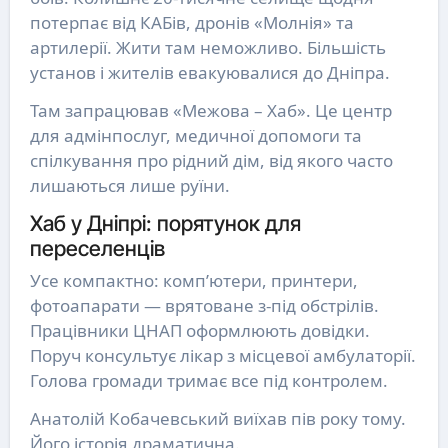
потерпає від КАБів, дронів «Молнія» та
артилерії. Жити там неможливо. Більшість
установ і жителів евакуювалися до Дніпра.
Там запрацював «Межова – Хаб». Це центр
для адмінпослуг, медичної допомоги та
спілкування про рідний дім, від якого часто
лишаються лише руїни.
Хаб у Дніпрі: порятунок для
переселенців
Усе компактно: комп’ютери, принтери,
фотоапарати — врятоване з-під обстрілів.
Працівники ЦНАП оформлюють довідки.
Поруч консультує лікар з місцевої амбулаторії.
Голова громади тримає все під контролем.
Анатолій Кобачевський виїхав пів року тому.
Його історія драматична.