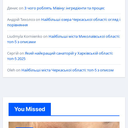
Денис
on
З чого роблять Мівіну: інгредієнти та процес
Андрій Тихолоз
on
Найбільші озера Черкаської області: огляд і
порівняння
Liudmyla Korniienko
on
Найбільші міста Миколаївської області:
топ-5 з описами
Сергій
on
Який найкращий санаторій у Харківській області:
топ-5 2025
Oleh
on
Найбільші міста Черкаської області: топ-5 з описом
You Missed