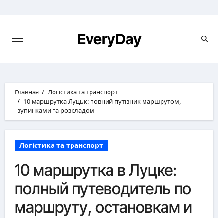
Перейти
к
содержимому
EveryDay
Главная
Логістика та транспорт
10 маршрутка Луцьк: повний путівник маршрутом,
зупинками та розкладом
Логістика та транспорт
10 маршрутка в Луцке:
полный путеводитель по
маршруту, остановкам и