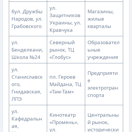
ул.
бул. Дружбы
Магазины,
Защитников
Народов, ул.
жилые
Украины, ул.
Грабовского
кварталы
Кравчука
ул.
Северный
Образовател
Бенделеани,
рынок, ТЦ
ьные
Школа №24
«Глобус»
учреждения
ул.
Предприяти
Станиславск
пл. Героев
е
ого,
Майдана, ТЦ
электротран
Гнидавская,
«Там-Там»
спорта
ЛПЭ
ул.
Кинотеатр
Центральны
Кафедральн
«Промень»,
й рынок,
ая,
ул.
исторически