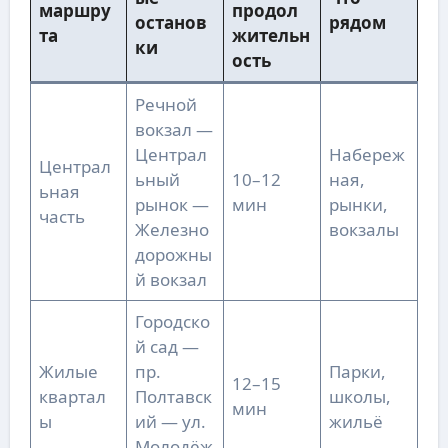
маршру
продол
останов
рядом
та
жительн
ки
ость
Речной
вокзал —
Централ
Набереж
Централ
ьный
10–12
ная,
ьная
рынок —
мин
рынки,
часть
Железно
вокзалы
дорожны
й вокзал
Городско
й сад —
Жилые
пр.
Парки,
12–15
квартал
Полтавск
школы,
мин
ы
ий — ул.
жильё
Молодёж