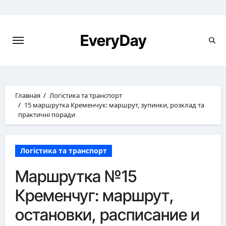
Перейти
к
содержимому
EveryDay
Главная
Логістика та транспорт
15 маршрутка Кременчук: маршрут, зупинки, розклад та
практичні поради
Логістика та транспорт
Маршрутка №15
Кременчуг: маршрут,
остановки, расписание и