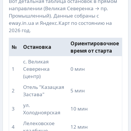
Вот детальная таблица остановок в прямом
направлении (Великая Северенка → пр.
Промышленный). Данные собраны с
eway.in.ua и Яндекс.Карт по состоянию на
2026 год.
Ориентировочное
№
Остановка
время от старта
с. Великая
1
Северенка
0 мин
(центр)
Отель "Казацкая
2
5 мин
Застава"
ул.
3
10 мин
Холодноярская
Лелековское
4
12 мин
кладбище