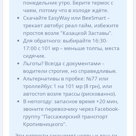
понедельник утро. Берите термос с
чаем, потому что в холоде ждёте.
Скачайте EasyWay или BeeSmart –
трекает автобус реал-тайм, избежите
простоя возле "Казацкой Заставы".
Для обратного: выбирайте 16:30-
17:00 с 101 мр – меньше толпы, места
сидячие.
Льготы? Всегда с документами –
водители строгие, но справедливые.
Альтернативы в пробке: №77 или
троллейбус 1 на 101 мр (8 грн), или
автостоп возле трассы (рискованно).
В непогоду: запасное время +20 мин,
звоните перевозчику через Facebook-
группу "Пассажирский транспорт
Кропивницкого".
Эти хитрости сэкономят нервы и деньги.