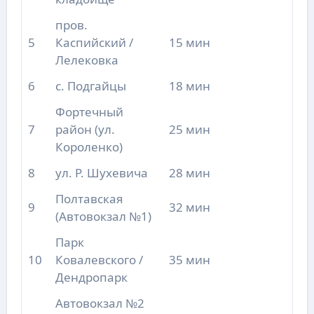
пров.
5
Каспийский /
15 мин
Лелековка
6
с. Подгайцы
18 мин
Фортечный
7
район (ул.
25 мин
Короленко)
8
ул. Р. Шухевича
28 мин
Полтавская
9
32 мин
(Автовокзал №1)
Парк
10
Ковалевского /
35 мин
Дендропарк
Автовокзал №2