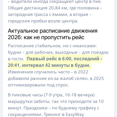
– водители иногда сокращают центр в пик.
Общая дистанция 20,84 км, где половина –
загородная трасса с ямами, а вторая –
городские пробки возле центра.
Актуальное расписание движения
2026: как не пропустить рейс
Расписание стабильное, но с нюансами:
будни – для рабочих, выходные – для поездок
в гости.
Первый рейс в 6:00, последний –
20:41, интервал 42 минуты в будни.
Изменения случались часто – в 2022
добавили ранние из-за жалоб селян, в 2025
оптимизировали под спрос.
В пиковые часы (7-9 утра, 16-18 вечера)
маршрутки забиты, так что приходите за 10
минут. Праздники – по буднему графику с
сокращениями. Трекинг в EasyWay