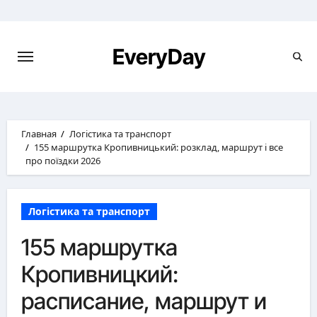
Перейти
к
содержимому
EveryDay
Главная
Логістика та транспорт
155 маршрутка Кропивницький: розклад, маршрут і все
про поїздки 2026
Логістика та транспорт
155 маршрутка
Кропивницкий:
расписание, маршрут и