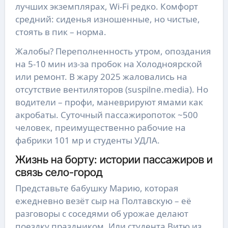
лучших экземплярах, Wi-Fi редко. Комфорт
средний: сиденья изношенные, но чистые,
стоять в пик – норма.
Жалобы? Переполненность утром, опоздания
на 5-10 мин из-за пробок на Холодноярской
или ремонт. В жару 2025 жаловались на
отсутствие вентиляторов (suspilne.media). Но
водители – профи, маневрируют ямами как
акробаты. Суточный пассажиропоток ~500
человек, преимущественно рабочие на
фабрики 101 мр и студенты УДЛА.
Жизнь на борту: истории пассажиров и
связь село-город
Представьте бабушку Марию, которая
ежедневно везёт сыр на Полтавскую – её
разговоры с соседями об урожае делают
поездку праздником. Или студента Витю из