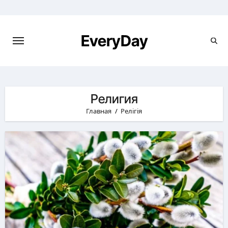
Перейти
к
содержимому
EveryDay
Религия
Главная
Релігія