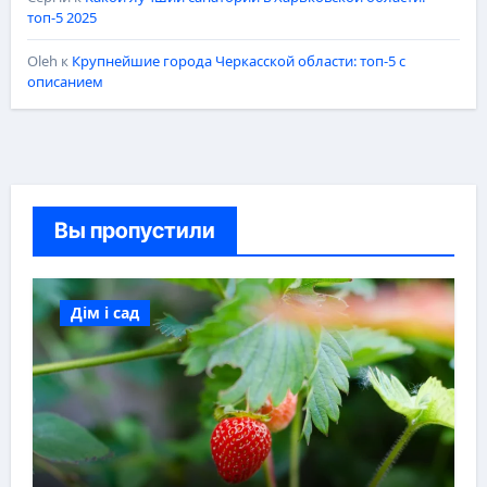
топ-5 2025
Oleh
к
Крупнейшие города Черкасской области: топ-5 с
описанием
Вы пропустили
Дім і сад