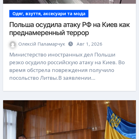
Одяг, взуття, аксесуари та мода
Польша осудила атаку РФ на Киев как
преднамеренный террор
Олексій Паламарчук
Авг 1, 2026
Министерство иностранных дел Польши
резко осудило российскую атаку на Киев. Во
время обстрела повреждения получило
посольство Литвы.В заявлении…