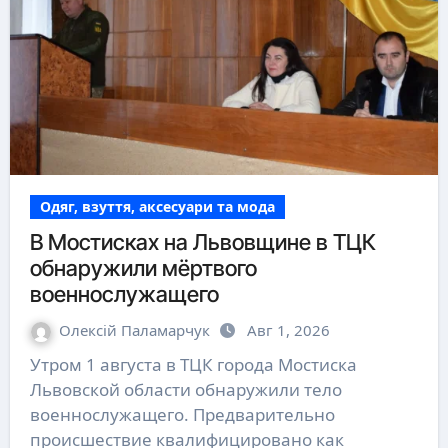
Одяг, взуття, аксесуари та мода
В Мостисках на Львовщине в ТЦК
обнаружили мёртвого
военнослужащего
Олексій Паламарчук
Авг 1, 2026
Утром 1 августа в ТЦК города Мостиска
Львовской области обнаружили тело
военнослужащего. Предварительно
происшествие квалифицировано как