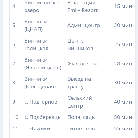
Винниковское
Рекреация,
4
15 мин
озеро
Emily Resort
Винники
5
Админцентр
20 мин
(ЦНАП)
Винники,
Центр
6
25 мин
Галицкая
Винников
Винники
7
Жилая зона
28 мин
(Яворницкого)
Винники
Выезд на
8
30 мин
(Кольцевая)
трассу
Сельский
9
с. Подгорное
40 мин
центр
10
с. Подберезцы
Поля, сады
50 мин
11
с. Чижики
Тихое село
55 мин