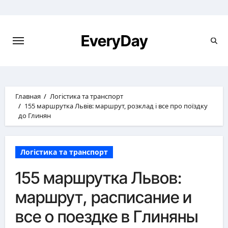
Перейти
к
содержимому
EveryDay
Главная
Логістика та транспорт
155 маршрутка Львів: маршрут, розклад і все про поїздку
до Глинян
Логістика та транспорт
155 маршрутка Львов:
маршрут, расписание и
все о поездке в Глиняны