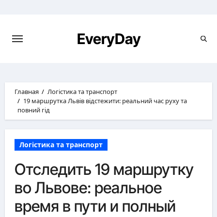
Перейти
к
содержимому
EveryDay
Главная
Логістика та транспорт
19 маршрутка Львів відстежити: реальний час руху та
повний гід
Логістика та транспорт
Отследить 19 маршрутку
во Львове: реальное
время в пути и полный