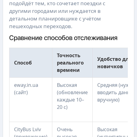
подойдёт тем, кто сочетает поездки с
другими городами или нуждается в
детальном планировщике с учётом
пешеходных переходов.
Сравнение способов отслеживания
Точность
Удобство для
Способ
реального
новичков
времени
eway.in.ua
Высокая
Средняя (нужно
(сайт)
(обновление
вводить данные
каждые 10–
вручную)
20 с)
CityBus Lviv
Очень
Высокая
(приложение)
высокая
(интуитивный