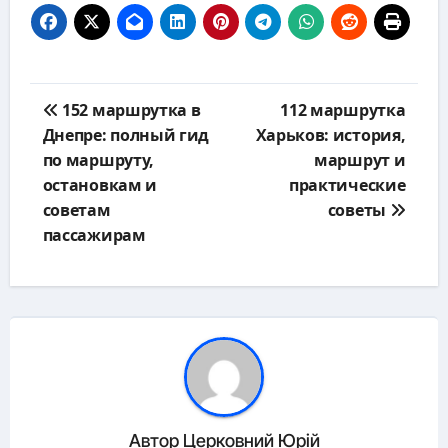
Навигация
152 маршрутка в
112 маршрутка
по
Днепре: полный гид
Харьков: история,
записям
по маршруту,
маршрут и
остановкам и
практические
советам
советы
пассажирам
Автор
Церковний Юрій