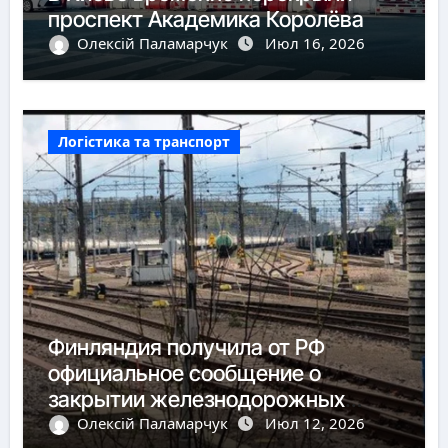
проспект Академика Королёва
Олексій Паламарчук
Июл 16, 2026
Логістика та транспорт
Финляндия получила от РФ
официальное сообщение о
закрытии железнодорожных
пунктов пропуска
Олексій Паламарчук
Июл 12, 2026