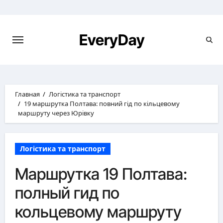
Перейти
к
содержимому
EveryDay
Главная
Логістика та транспорт
19 маршрутка Полтава: повний гід по кільцевому
маршруту через Юрівку
Логістика та транспорт
Маршрутка 19 Полтава:
полный гид по
кольцевому маршруту