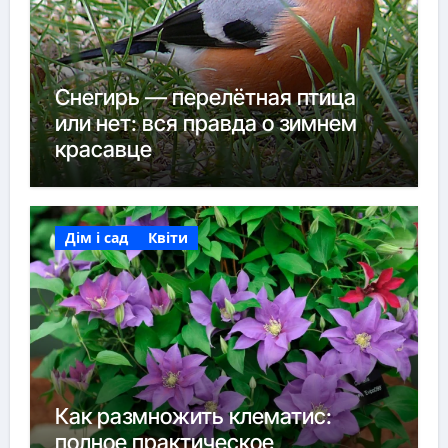
Снегирь — перелётная птица
или нет: вся правда о зимнем
красавце
Дім і сад
Квіти
Как размножить клематис:
полное практическое