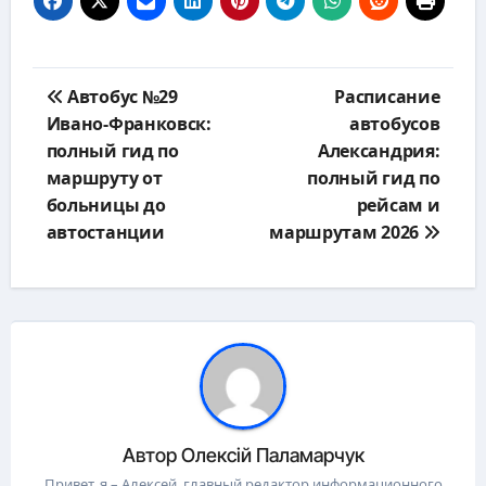
Навигация
Автобус №29
Расписание
по
Ивано-Франковск:
автобусов
записям
полный гид по
Александрия:
маршруту от
полный гид по
больницы до
рейсам и
автостанции
маршрутам 2026
Автор
Олексій Паламарчук
Привет, я – Алексей, главный редактор информационного