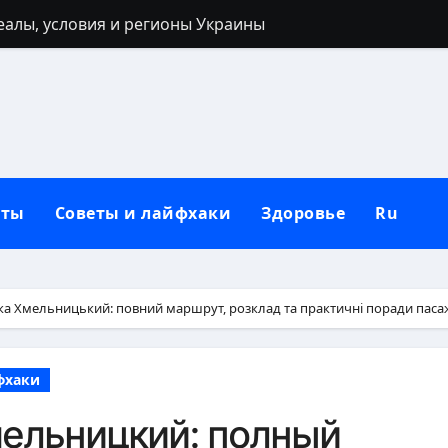
реалы, условия и регионы Украины
 40 лет: запреты, приметы и разумные альтернативы
ться: полный гайд от нуля до сильных рук
ьным кольцом после развода: полный гид для новой жи
лубокий взгляд на природу зла в человеке
кты
Советы и лайфхаки
Здоровье
Ru
 от негатива: полный практический гайд
нную сковороду к использованию: полное руководство от
защитный механизм психики и тела
а Хмельницький: повний маршрут, розклад та практичні поради пас
рщин вокруг рта в домашних условиях
фхаки
: черты лица, региональные различия и этническая моз
ельницкий: полный