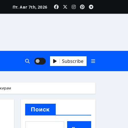
Пт. Авг 7th, 2026
зни
Subscribe
 А до Я
ажирам
Поиск
аика