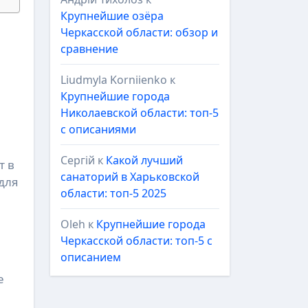
Крупнейшие озёра
Черкасской области: обзор и
сравнение
Liudmyla Korniienko
к
Крупнейшие города
Николаевской области: топ-5
с описаниями
Сергій
к
Какой лучший
т в
санаторий в Харьковской
для
области: топ-5 2025
Oleh
к
Крупнейшие города
Черкасской области: топ-5 с
описанием
е