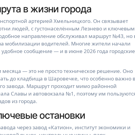
рута в жизни города
нспортной артерией Хмельницкого. Он связывает
отни людей, с густонаселённым Лезнево и ключевы
одобное направление обслуживал маршрут №43, но 
-за мобилизации водителей. Многие жители начали
 удобное сообщение — и в июне 2026 года городские
 месяца — это не просто техническое решение. Оно
ать до кладбища в Шаровечке, что особенно важно 
го завода. Маршрут проходит мимо районной
ла Славы и автовокзала №1, поэтому им пользуютс
дов из города.
лючевые остановки
завода через завод «Катион», институт экономики и
ещевой рынок, центральные улицы, парк