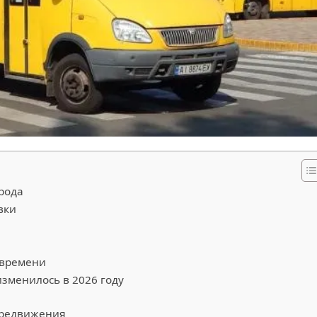
рода
вки
ы
 времени
зменилось в 2026 году
ередвижения