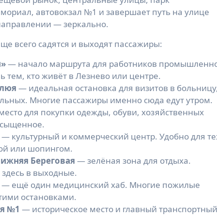
ориал, автовокзал №1 и завершает путь на улице
 направлении — зеркально.
ще всего садятся и выходят пассажиры:
н»
— начало маршрута для работников промышленн
ь тем, кто живёт в Лезнево или центре.
улюя
— идеальная остановка для визитов в больницу
льных. Многие пассажиры именно сюда едут утром.
есто для покупки одежды, обуви, хозяйственных
асыщенное.
— культурный и коммерческий центр. Удобно для те
кой или шопингом.
ижняя Береговая
— зелёная зона для отдыха.
 здесь в выходные.
— ещё один медицинский хаб. Многие пожилые
тими остановками.
я №1
— историческое место и главный транспортны