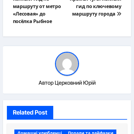
записям
маршруту от метро
гид по ключевому
«Лесовая» до
маршруту города
посёлка Рыбное
Автор
Церковний Юрій
Related Post
Домашні улюбленці
Поради та лайфхаки