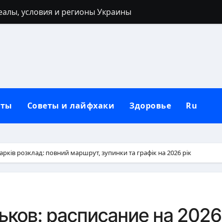
реалы, условия и регионы Украины
 40 лет: запреты, приметы и разумные альтернативы
ться: полный гайд от нуля до сильных рук
ьным кольцом после развода: полный гид для новой жи
лубокий взгляд на природу зла в человеке
кты
Советы и лайфхаки
Здоровье
Ru
 от негатива: полный практический гайд
нную сковороду к использованию: полное руководство от
защитный механизм психики и тела
арків розклад: повний маршрут, зупинки та графік на 2026 рік
рщин вокруг рта в домашних условиях
: черты лица, региональные различия и этническая моз
ков: расписание на 2026