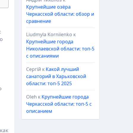
Крупнейшие озёра
Черкасской области: обзор и
сравнение
:
Liudmyla Korniienko
к
то
Крупнейшие города
Николаевской области: топ-5
с описаниями
Сергій
к
Какой лучший
санаторий в Харьковской
области: топ-5 2025
о
Oleh
к
Крупнейшие города
Черкасской области: топ-5 с
описанием
 как