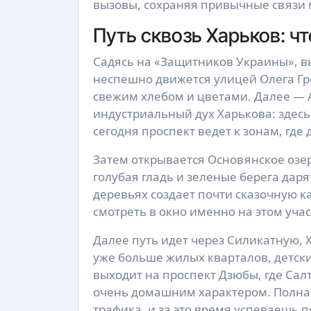
вызовы, сохраняя привычные связи
Путь сквозь Харьков: ч
Садясь на «Защитников Украины», вы
неспешно движется улицей Олега Гро
свежим хлебом и цветами. Далее — 
индустриальный дух Харькова: здесь
сегодня проспект ведет к зонам, где
Затем открывается Основянское озе
голубая гладь и зеленые берега даря
деревьях создает почти сказочную к
смотреть в окно именно на этом учас
Далее путь идет через Силикатную, 
уже больше жилых кварталов, детск
выходит на проспект Дзюбы, где Сал
очень домашним характером. Полная
трафика, и за это время успеваешь 