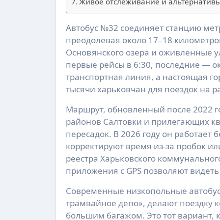
Живое отслеживание и альтернатив
Автобус №32 соединяет станцию метро «Защитников Украины» с проспектом Дзюбы,
преодолевая около 17–18 километро
Основянского озера и оживленные ул
первые рейсы в 6:30, последние — ок
транспортная линия, а настоящая го
тысячи харьковчан для поездок на ра
Маршрут, обновленный после 2022 г
районов Салтовки и прилегающих кв
пересадок. В 2026 году он работает
корректируют время из-за пробок и
реестра Харьковского коммунальног
приложения с GPS позволяют видеть
Современные низкопольные автобусы
трамвайное депо», делают поездку 
большим багажом. Это тот вариант, к