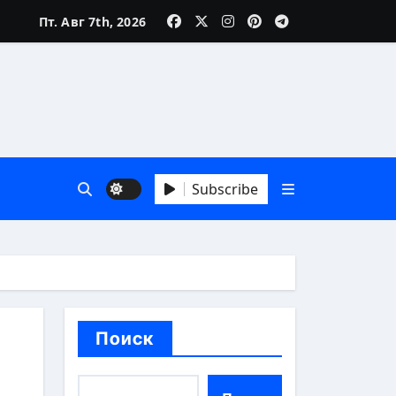
Пт. Авг 7th, 2026
зни
Subscribe
 А до Я
Поиск
аика