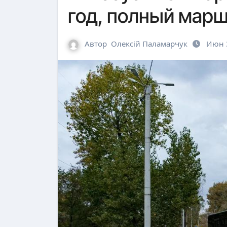
год, полный марш
Автор
Олексій Паламарчук
Июн 