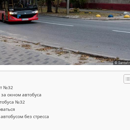
ут №32
 за окном автобуса
тобуса №32
оваться
 автобусом без стресса