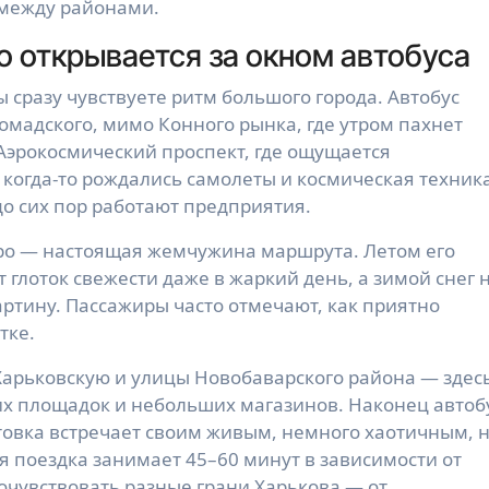
 между районами.
то открывается за окном автобуса
 сразу чувствуете ритм большого города. Автобус
мадского, мимо Конного рынка, где утром пахнет
Аэрокосмический проспект, где ощущается
 когда-то рождались самолеты и космическая техника
 до сих пор работают предприятия.
ро — настоящая жемчужина маршрута. Летом его
т глоток свежести даже в жаркий день, а зимой снег 
артину. Пассажиры часто отмечают, как приятно
тке.
Харьковскую и улицы Новобаварского района — здес
их площадок и небольших магазинов. Наконец автоб
товка встречает своим живым, немного хаотичным, 
 поездка занимает 45–60 минут в зависимости от
почувствовать разные грани Харькова — от