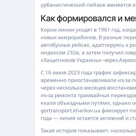
урбанистический пейзаж меняется от
Как формировался и м
Корни линии уходят в 1961 год, когд
новых микрорайонов. В разные пери
автобусных рейсах, адаптируясь к ро
индексом 232е, а затем получил со
«Защитников Украины» через Аэроко
С 16 июня 2023 года график зафикси
временно приостанавливали из-за п
через несколько месяцев восстанови
из-за ремонта трамвайных переезд
ехали объездными путями, однако о
gortransport.kharkov.ua фиксирует 
года — линия остается активной и с
Такая история показывает, наскольк