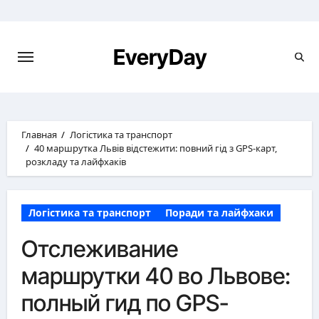
Перейти
к
содержимому
EveryDay
Главная
Логістика та транспорт
40 маршрутка Львів відстежити: повний гід з GPS-карт,
розкладу та лайфхаків
Логістика та транспорт
Поради та лайфхаки
Отслеживание
маршрутки 40 во Львове:
полный гид по GPS-