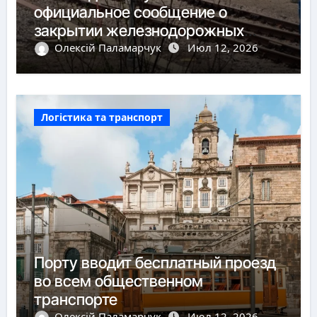
официальное сообщение о
закрытии железнодорожных
пунктов пропуска
Олексій Паламарчук
Июл 12, 2026
Логістика та транспорт
Порту вводит бесплатный проезд
во всем общественном
транспорте
Олексій Паламарчук
Июл 12, 2026