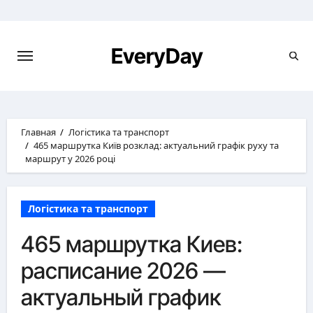
Перейти
к
содержимому
EveryDay
Главная
Логістика та транспорт
465 маршрутка Київ розклад: актуальний графік руху та
маршрут у 2026 році
Логістика та транспорт
465 маршрутка Киев:
расписание 2026 —
актуальный график