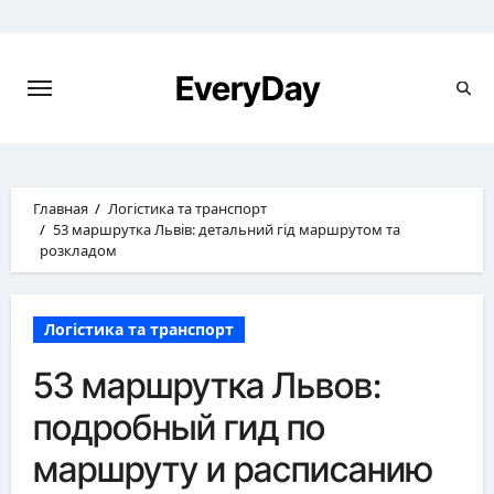
Перейти
к
содержимому
EveryDay
Главная
Логістика та транспорт
53 маршрутка Львів: детальний гід маршрутом та
розкладом
Логістика та транспорт
53 маршрутка Львов:
подробный гид по
маршруту и расписанию