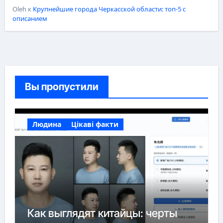
Oleh
к
Крупнейшие города Черкасской области: топ-5 с
описанием
Вы пропустили
Людина
Цікаві факти
Как выглядят китайцы: черты