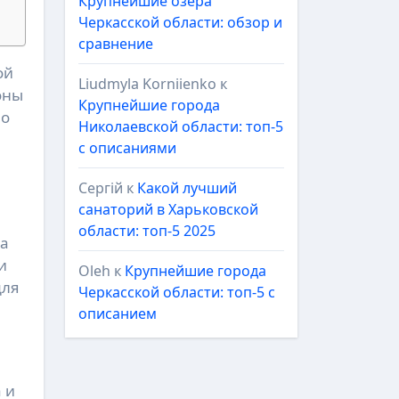
Крупнейшие озёра
Черкасской области: обзор и
сравнение
Liudmyla Korniienko
к
оны
Крупнейшие города
но
Николаевской области: топ-5
с описаниями
Сергій
к
Какой лучший
санаторий в Харьковской
области: топ-5 2025
да
и
Oleh
к
Крупнейшие города
для
Черкасской области: топ-5 с
описанием
 и