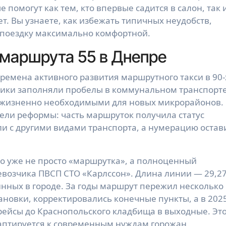
помогут как тем, кто впервые садится в салон, так 
лет. Вы узнаете, как избежать типичных неудобств,
 поездку максимально комфортной.
маршрута 55 в Днепре
емена активного развития маршрутного такси в 90-
зчики заполняли пробелы в коммунальном транспорте
ли жизненно необходимыми для новых микрорайонов.
ели реформы: часть маршруток получила статус
ли с другими видами транспорта, а нумерацию остав
то уже не просто «маршрутка», а полноценный
евозчика ПВСП СТО «Карлссон». Длина линии — 29,2
линных в городе. За годы маршрут пережил несколько
новки, корректировались конечные пункты, а в 202
рейсы до Краснопольского кладбища в выходные. Эт
даптируется к современным нуждам горожан.