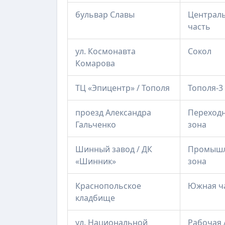
бульвар Славы
Централ
часть
ул. Космонавта
Сокол
Комарова
ТЦ «Эпицентр» / Тополя
Тополя-3
проезд Александра
Переход
Гальченко
зона
Шинный завод / ДК
Промышл
«Шинник»
зона
Краснопольское
Южная ч
кладбище
ул. Национальной
Рабочая 