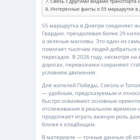
Связь с другими видами транспорта 
Интересные факты о 55 маршрутке в
55 маршрутка в Днепре соединяет жилой массив Победа-6 с районом улицы Национальной
Гвардии, преодолевая более 29 кил
и зеленые массивы. Это один из са
помогает тысячам людей добраться 
пересадок. В 2026 году, несмотря н
дорогах, перевозчики сохраняют ста
условиям движения.
Для жителей Победы, Сокола и Топол
— удобным, предсказуемым и относ
быстро осваивают основные ориент
отслеживания в реальном времени и
продолжает играть важную роль даж
ближе к кладбищам.
В материале — точные данные об ост