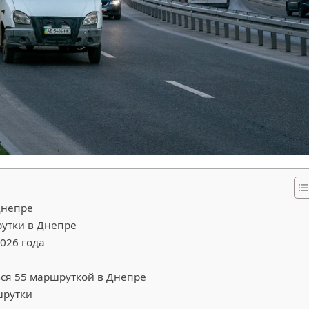
Днепре
утки в Днепре
026 года
ы
ься 55 маршруткой в Днепре
шрутки