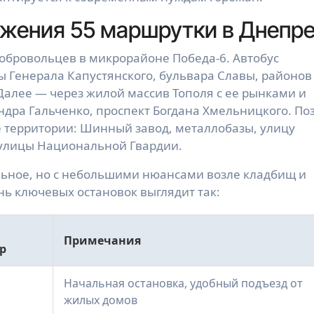
ижения 55 маршрутки в Днепр
обровольцев в микрорайоне Победа-6. Автобус
ы Генерала Капустянского, бульвара Славы, районов
 Далее — через жилой массив Тополя с ее рынками и
ндра Гальченко, проспект Богдана Хмельницкого. По
территории: Шинный завод, металлобазы, улицу
 улицы Национальной Гвардии.
ьное, но с небольшими нюансами возле кладбищ и
 ключевых остановок выглядит так:
Примечания
р
Начальная остановка, удобный подъезд от
жилых домов