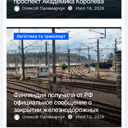
проспект Академика Королёва
Олексій Паламарчук
Июл 16, 2026
Логістика та транспорт
Финляндия получила от РФ
официальное сообщение о
закрытии железнодорожных
пунктов пропуска
Олексій Паламарчук
Июл 12, 2026