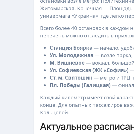
остановки возле метро: Политехниче
Житомирская. Конечная — Площадь Г
универмага «Украина», где легко пер
Всего более 40 остановок в каждом 
перечень можно отследить в прилож
Станция Боярка
— начало, удобн
Ул. Молодежная
— возле парка,
М. Вишневое
— вокзал, большой
Ул. Софиевская (ЖК «София»)
—
Ст. м. Святошин
— метро и ТРЦ,
Пл. Победы (Галицкая)
— финал 
Каждый километр имеет свой характер
конце. Для опытных пассажиров важн
Кольцевой.
Актуальное расписа