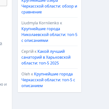
Крупнейшие озёра
Черкасской области: обзор и
сравнение
Liudmyla Korniienko
к
Крупнейшие города
Николаевской области: топ-5
с описаниями
й 
Сергій
к
Какой лучший
санаторий в Харьковской
области: топ-5 2025
Oleh
к
Крупнейшие города
Черкасской области: топ-5 с
о и 
описанием