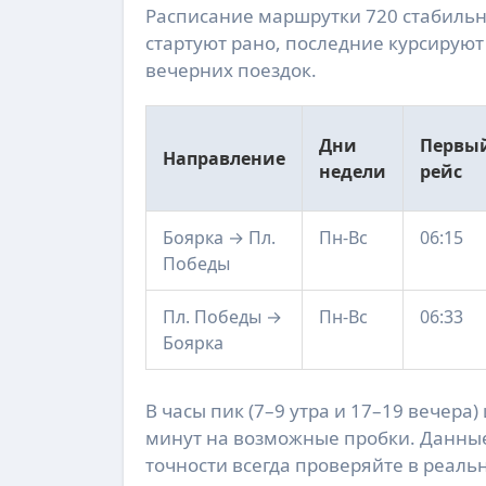
Расписание маршрутки 720 стабильн
стартуют рано, последние курсируют 
вечерних поездок.
Дни
Первы
Направление
недели
рейс
Боярка → Пл.
Пн-Вс
06:15
Победы
Пл. Победы →
Пн-Вс
06:33
Боярка
В часы пик (7–9 утра и 17–19 вечера)
минут на возможные пробки. Данные о
точности всегда проверяйте в реаль