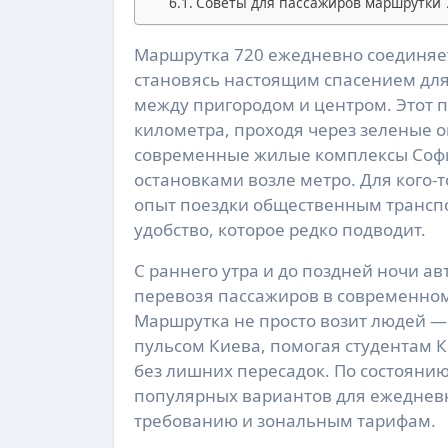
Советы для пассажиров маршрутки 
Маршрутка 720 ежедневно соединяет спокойную Боярку с динамичным ритмом столицы, 
становясь настоящим спасением для
между пригородом и центром. Этот п
километра, проходя через зеленые о
современные жилые комплексы Софие
остановками возле метро. Для кого-т
опыт поездки общественным транспор
удобство, которое редко подводит.
С раннего утра и до поздней ночи ав
перевозя пассажиров в современном п
Маршрутка не просто возит людей —
пульсом Киева, помогая студентам К
без лишних пересадок. По состоянию 
популярных вариантов для ежедневн
требованию и зональным тарифам.