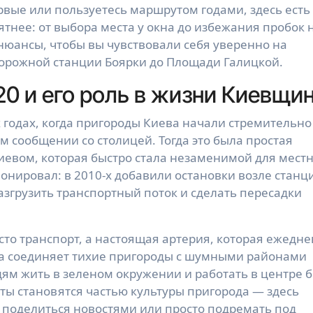
рвые или пользуетесь маршрутом годами, здесь есть 
тнее: от выбора места у окна до избежания пробок н
нюансы, чтобы вы чувствовали себя уверенно на 
орожной станции Боярки до Площади Галицкой.
0 и его роль в жизни Киевщи
 годах, когда пригороды Киева начали стремительно 
 сообщении со столицей. Тогда это была простая 
иевом, которая быстро стала незаменимой для местн
нировал: в 2010-х добавили остановки возле станци
азгрузить транспортный поток и сделать пересадки 
сто транспорт, а настоящая артерия, которая ежедне
а соединяет тихие пригороды с шумными районами 
м жить в зеленом окружении и работать в центре бе
ы становятся частью культуры пригорода — здесь 
поделиться новостями или просто подремать под 