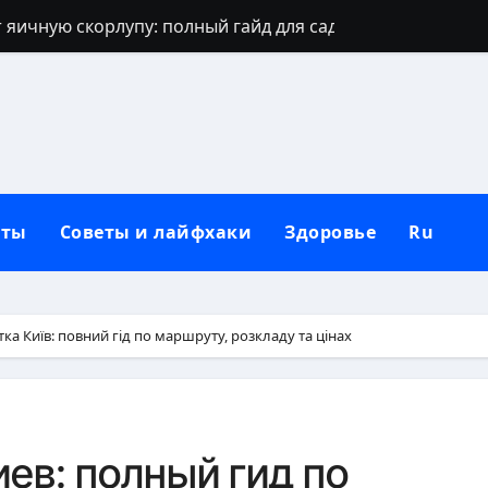
 яичную скорлупу: полный гайд для сада
джинсов: проверенные способы и секреты
щают: духовный щит дома, семьи и сердца
 зевать часто: полное практическое руководство
ть рассаду перца без потерь
кты
Советы и лайфхаки
Здоровье
Ru
и наследуют исключительно от отца
которые приносят счастье: полный гид
но, чтобы сформировать новую привычку
ка Київ: повний гід по маршруту, розкладу та цінах
Вербное воскресенье: традиции, запреты и современны
бники: полный гид по правилам севооборота
ев: полный гид по