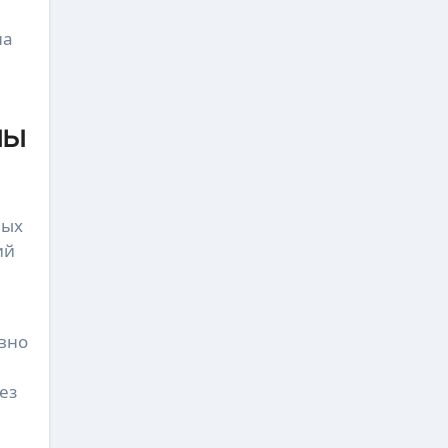
а 
ны
ых 
й 
вно 
з 