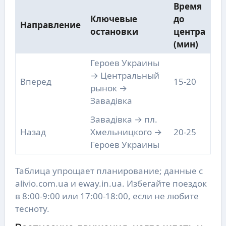
Время
Ключевые
до
Направление
остановки
центра
(мин)
Героев Украины
→ Центральный
Вперед
15-20
рынок →
Завадівка
Завадівка → пл.
Назад
Хмельницкого →
20-25
Героев Украины
Таблица упрощает планирование; данные с
alivio.com.ua и eway.in.ua. Избегайте поездок
в 8:00-9:00 или 17:00-18:00, если не любите
тесноту.