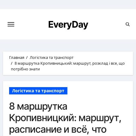
Перейти
к
содержимому
EveryDay
Главная
Логістика та транспорт
8 маршрутка Кропивницький: маршрут, розклад і все, що
потрібно знати
Логістика та транспорт
8 маршрутка
Кропивницкий: маршрут,
расписание и всё, что