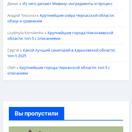
Денис
к
Из чего делают Мивину: ингредиенты и процесс
Андрій Тихолоз
к
Крупнейшие озёра Черкасской области:
обзор и сравнение
Liudmyla Korniienko
к
Крупнейшие города Николаевской
области: топ-5 с описаниями
Сергій
к
Какой лучший санаторий в Харьковской области:
топ-5 2025
Oleh
к
Крупнейшие города Черкасской области: топ-5 с
описанием
Вы пропустили