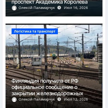
проспект Академика Королёва
Олексій Паламарчук
Июл 16, 2026
Логістика та транспорт
Финляндия получила от РФ
официальное сообщение о
закрытии железнодорожных
пунктов пропуска
Олексій Паламарчук
Июл 12, 2026