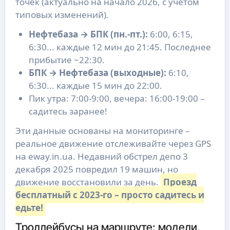
точек (актуально на начало 2026, с учетом
типовых изменений).
Нефтебаза → БПК (пн.-пт.):
6:00, 6:15,
6:30... каждые 12 мин до 21:45. Последнее
прибытие ~22:30.
БПК → Нефтебаза (выходные):
6:10,
6:30... каждые 15 мин до 22:00.
Пик утра: 7:00-9:00, вечера: 16:00-19:00 –
садитесь заранее!
Эти данные основаны на мониторинге –
реальное движение отслеживайте через GPS
на eway.in.ua. Недавний обстрел депо 3
декабря 2025 повредил 19 машин, но
движение восстановили за день.
Проезд
бесплатный с 2023-го – просто садитесь и
едьте!
Троллейбусы на маршруте: модели,