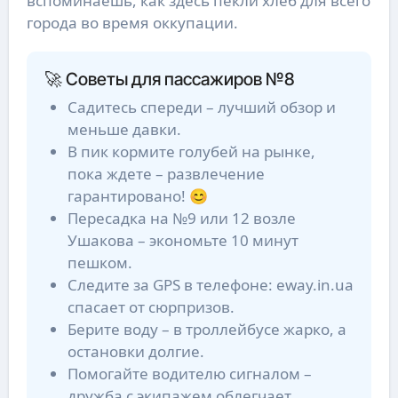
вспоминаешь, как здесь пекли хлеб для всего
города во время оккупации.
🚀 Советы для пассажиров №8
Садитесь спереди – лучший обзор и
меньше давки.
В пик кормите голубей на рынке,
пока ждете – развлечение
гарантировано! 😊
Пересадка на №9 или 12 возле
Ушакова – экономьте 10 минут
пешком.
Следите за GPS в телефоне: eway.in.ua
спасает от сюрпризов.
Берите воду – в троллейбусе жарко, а
остановки долгие.
Помогайте водителю сигналом –
дружба с экипажем облегчает