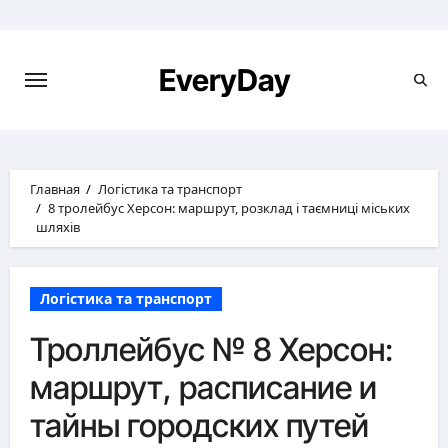
Перейти
к
содержимому
EveryDay
Главная
Логістика та транспорт
8 тролейбус Херсон: маршрут, розклад і таємниці міських
шляхів
Логістика та транспорт
Троллейбус № 8 Херсон:
маршрут, расписание и
тайны городских путей