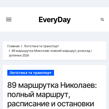
Перейти
к
содержимому
EveryDay
Главная
Логістика та транспорт
89 маршрутка Миколаїв: повний маршрут, розклад і
зупинки 2026
Логістика та транспорт
89 маршрутка Николаев:
полный маршрут,
расписание и остановки