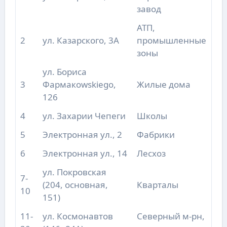
завод
АТП,
2
ул. Казарского, 3А
промышленные
зоны
ул. Бориса
3
Фармакowskiego,
Жилые дома
126
4
ул. Захарии Чепеги
Школы
5
Электронная ул., 2
Фабрики
6
Электронная ул., 14
Лесхоз
ул. Покровская
7-
(204, основная,
Кварталы
10
151)
11-
ул. Космонавтов
Северный м-рн,