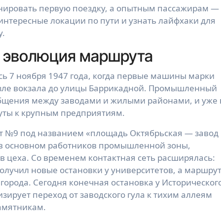
нировать первую поездку, а опытным пассажирам —
интересные локации по пути и узнать лайфхаки для
у.
и эволюция маршрута
сь 7 ноября 1947 года, когда первые машины марки
озле вокзала до улицы Баррикадной. Промышленный
общения между заводами и жилыми районами, и уже 
уты к крупным предприятиям.
т №9 под названием «площадь Октябрьская — завод
 в основном работников промышленной зоны,
в цеха. Со временем контактная сеть расширялась:
олучил новые остановки у университетов, а маршру
города. Сегодня конечная остановка у Историческог
ирует переход от заводского гула к тихим аллеям
амятникам.