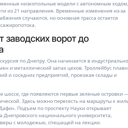
ременные низкопольные модели с автономным ходом,
ети из 21 направления. Временные изменения из-за
бжения случаются, но основная трасса остается
ссажиропотока.
т заводских ворот до
а
кскурсия по Днепру. Она начинается в индустриальн
смен и металлический запах цехов. Троллейбус плавн
лий и соседних предприятий, проезжая склады и
е шоссе, где появляются первые зеленые островки 
ической. Здесь можно пересесть на маршруты к жи
«Дафи». Подъем по проспекту Науки открывает
са Днепровского национального университета,
скверы с молодежью, спешащей на лекции.