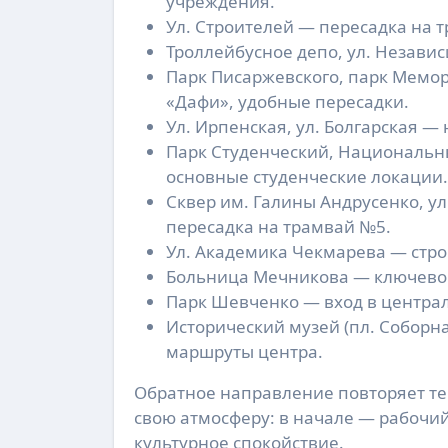
учреждения.
Ул. Строителей — пересадка на 
Троллейбусное депо, ул. Незави
Парк Писаржевского, парк Мемор
«Дафи», удобные пересадки.
Ул. Ирпенская, ул. Болгарская —
Парк Студенческий, Национальны
основные студенческие локации.
Сквер им. Галины Андрусенко, ул
пересадка на трамвай №5.
Ул. Академика Чекмарева — стр
Больница Мечникова — ключево
Парк Шевченко — вход в центра
Исторический музей (пл. Соборн
маршруты центра.
Обратное направление повторяет те 
свою атмосферу: в начале — рабочий
культурное спокойствие.