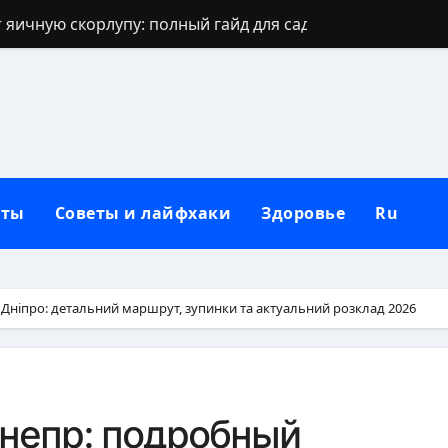
 яичную скорлупу: полный гайд для сада
джинсов: проверенные способы и секреты
щают: духовный щит дома, семьи и сердца
 зевать часто: полное практическое руководство
ть рассаду перца без потерь
кты
Советы и лайфхаки
Здоровье
Ru
и наследуют исключительно от отца
которые приносят счастье: полный гид
но, чтобы сформировать новую привычку
 Дніпро: детальний маршрут, зупинки та актуальний розклад 2026
Вербное воскресенье: традиции, запреты и современны
бники: полный гид по правилам севооборота
непр: подробный