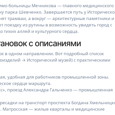
мимо больницы Мечникова — главного медицинского
ну парка Шевченко. Завершается путь у Историческо
нят трамваи, а вокруг — архитектурные памятники и
т поездку из рутины в возможность увидеть город с
о тихих аллей и культурного сердца.
тановок с описаниями
ок в одном направлении. Вот подробный список
оизделий → Исторический музей) с практическими
ая, удобная для работников промышленной зоны.
ское сердце маршрута.
сс», проезд Александра Гальченко — промышленная
есадки на транспорт проспекта Богдана Хмельницко
ул. Матросская — жилые кварталы и медицинские