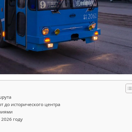
шрута
от до исторического центра
ниями
 2026 году
ы