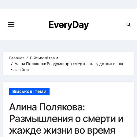
Перейти
к
содержимому
EveryDay
Главная
Військові теми
Аліна Полякова: Роздуми про смерть і жагу до життя під
час війни
Військові теми
Алина Полякова:
Размышления о смерти и
жажде жизни во время