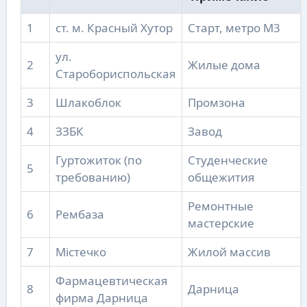
1
ст. м. Красный Хутор
Старт, метро М3
ул.
2
Жилые дома
Старобориспольская
3
Шлакоблок
Промзона
4
ЗЗБК
Завод
Гуртожиток (по
Студенческие
5
требованию)
общежития
Ремонтные
6
Рембаза
мастерские
7
Містечко
Жилой массив
Фармацевтическая
8
Дарница
фирма Дарница