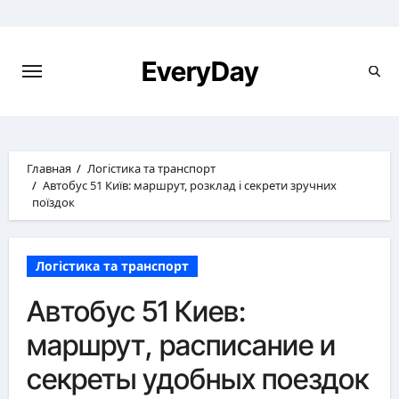
Перейти
к
содержимому
EveryDay
Главная
Логістика та транспорт
Автобус 51 Київ: маршрут, розклад і секрети зручних
поїздок
Логістика та транспорт
Автобус 51 Киев:
маршрут, расписание и
секреты удобных поездок