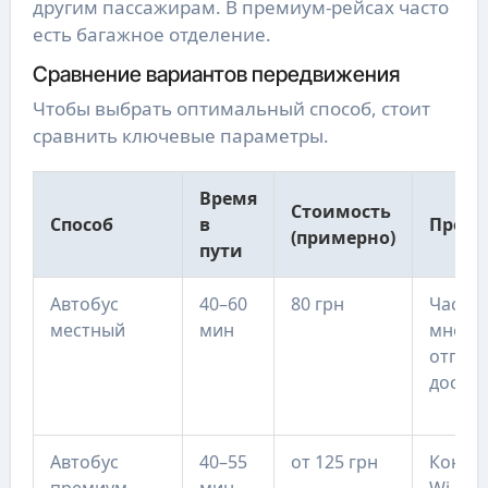
другим пассажирам. В премиум-рейсах часто
есть багажное отделение.
Сравнение вариантов передвижения
Чтобы выбрать оптимальный способ, стоит
сравнить ключевые параметры.
Время
Стоимость
Способ
в
Преим
(примерно)
пути
Автобус
40–60
80 грн
Частые
местный
мин
много 
отправ
досту
Автобус
40–55
от 125 грн
Конди
премиум
мин
Wi-Fi,