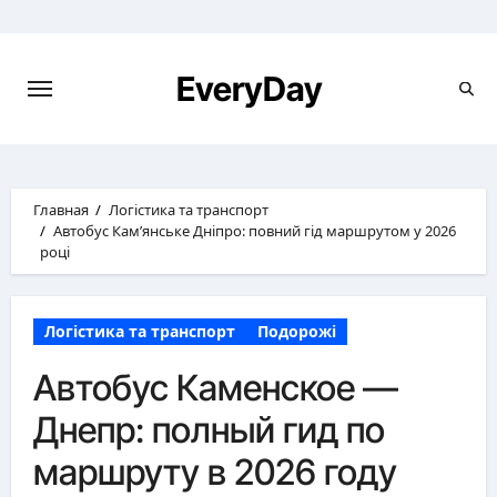
Перейти
к
содержимому
EveryDay
Главная
Логістика та транспорт
Автобус Кам’янське Дніпро: повний гід маршрутом у 2026
році
Логістика та транспорт
Подорожі
Автобус Каменское —
Днепр: полный гид по
маршруту в 2026 году