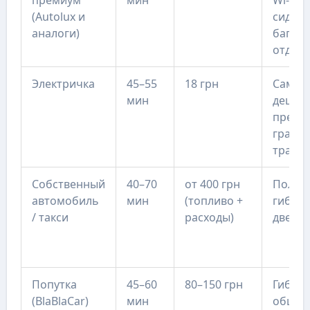
(Autolux и
сидень
аналоги)
багаж
отдел
Электричка
45–55
18 грн
Самый
мин
дешев
предс
график
трафи
Собственный
40–70
от 400 грн
Полна
автомобиль
мин
(топливо +
гибкос
/ такси
расходы)
двери 
Попутка
45–60
80–150 грн
Гибкое
(BlaBlaCar)
мин
общени