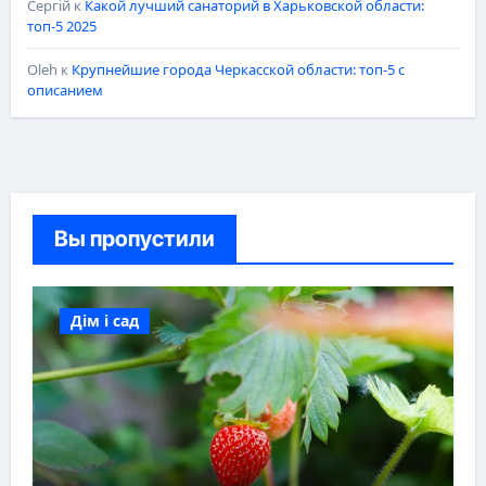
Сергій
к
Какой лучший санаторий в Харьковской области:
топ-5 2025
Oleh
к
Крупнейшие города Черкасской области: топ-5 с
описанием
Вы пропустили
Дім і сад