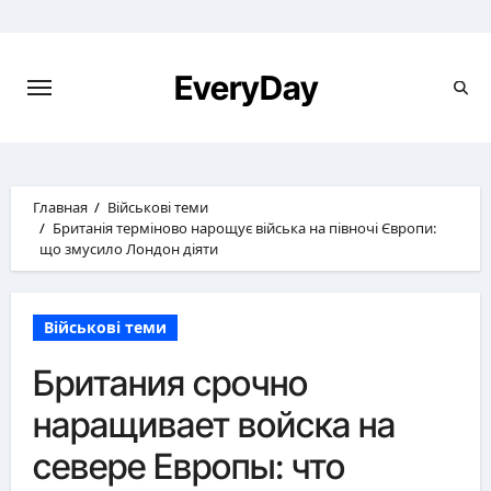
Перейти
к
содержимому
EveryDay
Главная
Військові теми
Британія терміново нарощує війська на півночі Європи:
що змусило Лондон діяти
Військові теми
Британия срочно
наращивает войска на
севере Европы: что