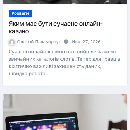
Розваги
Яким має бути сучасне онлайн-
казино
Олексій Паламарчук
Июл 27, 2026
Сучасні онлайн-казино вже вийшли за межі
звичайних каталогів слотів. Тепер для гравців
критично важливі захищеність даних,
швидка робота…