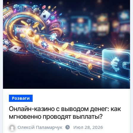
Розваги
Онлайн-казино с выводом денег: как
мгновенно проводят выплаты?
Олексій Паламарчук
Июл 28, 2026