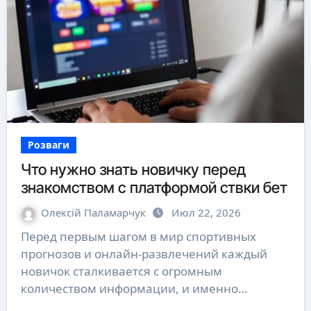
Розваги
Что нужно знать новичку перед
знакомством с платформой ствки бет
Олексій Паламарчук
Июл 22, 2026
Перед первым шагом в мир спортивных
прогнозов и онлайн-развлечений каждый
новичок сталкивается с огромным
количеством информации, и именно…