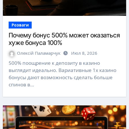
Розваги
Почему бонус 500% может оказаться
хуже бонуса 100%
Олексій Паламарчук
Июл 8, 2026
500% поощрение к депозиту в казино
выглядит идеально. Вариативные 1x казино
бонусы дают возможность сделать больше
спинов в…