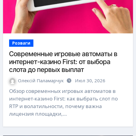
Розваги
Современные игровые автоматы в
интернет-казино First: от выбора
слота до первых выплат
Олексій Паламарчук
Июл 30, 2026
Обзор современных игровых автоматов в
интернет-казино First: как выбрать слот по
RTP и волатильности, почему важна
лицензия площадки,…