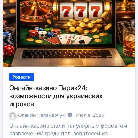
Розваги
Онлайн-казино Парик24:
возможности для украинских
игроков
Олексій Паламарчук
Июл 8, 2026
Онлайн-казино стали популярным форматом
развлечений среди пользователей из