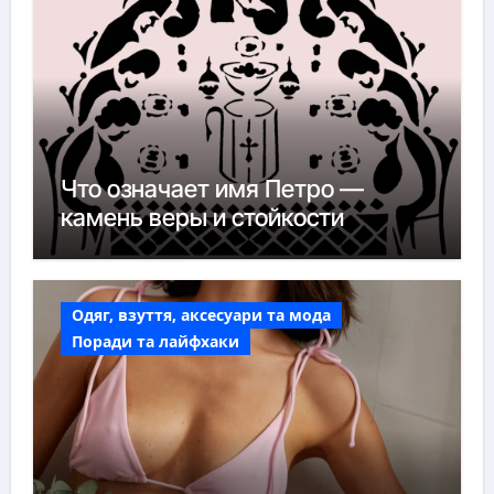
Что означает имя Петро —
камень веры и стойкости
Одяг, взуття, аксесуари та мода
Поради та лайфхаки