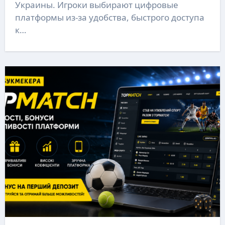
Украины. Игроки выбирают цифровые
платформы из-за удобства, быстрого доступа
к…