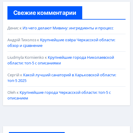
Свежие комментарии
Денис
к
Из чего делают Мивину: ингредиенты и процесс
Андрій Тихолоз
к
Крупнейшие озёра Черкасской области:
обзор и сравнение
Liudmyla Korniienko
к
Крупнейшие города Николаевской
области: топ-5 с описаниями
Сергій
к
Какой лучший санаторий в Харьковской области:
топ-5 2025
Oleh
к
Крупнейшие города Черкасской области: топ-5 с
описанием