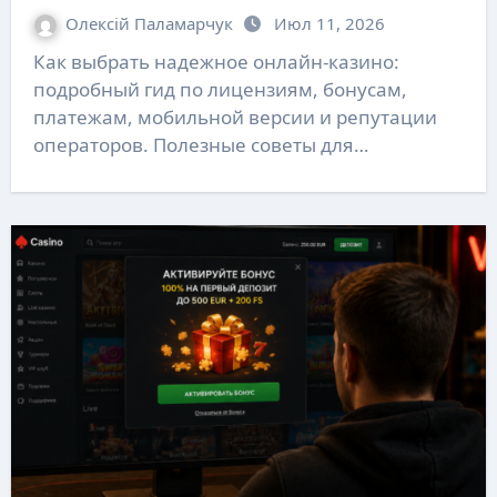
Олексій Паламарчук
Июл 11, 2026
Как выбрать надежное онлайн-казино:
подробный гид по лицензиям, бонусам,
платежам, мобильной версии и репутации
операторов. Полезные советы для…