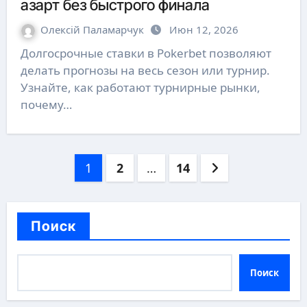
азарт без быстрого финала
Олексій Паламарчук
Июн 12, 2026
Долгосрочные ставки в Pokerbet позволяют
делать прогнозы на весь сезон или турнир.
Узнайте, как работают турнирные рынки,
почему…
Пагинация
1
2
…
14
записей
Поиск
Поиск