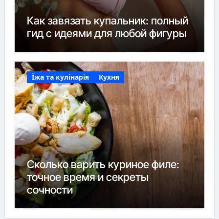
Как завязать купальник: полный
гид с идеями для любой фигуры
Їжа та кулінарія
Кухня
Сколько варить куриное филе:
точное время и секреты
сочности