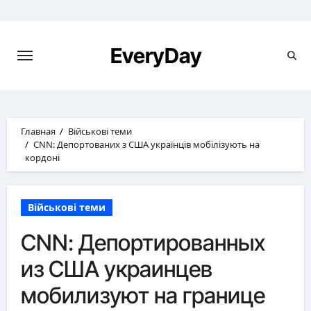
Перейти
к
содержимому
EveryDay
Главная
Військові теми
CNN: Депортованих з США українців мобілізують на
кордоні
Військові теми
CNN: Депортированных
из США украинцев
мобилизуют на границе