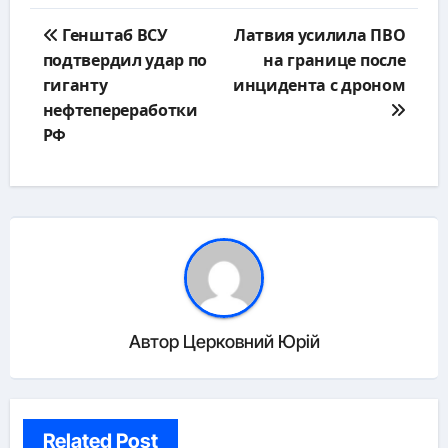
Навигация
Генштаб ВСУ
Латвия усилила ПВО
по
подтвердил удар по
на границе после
записям
гиганту
инцидента с дроном
нефтепереработки
РФ
Автор
Церковний Юрій
Related Post