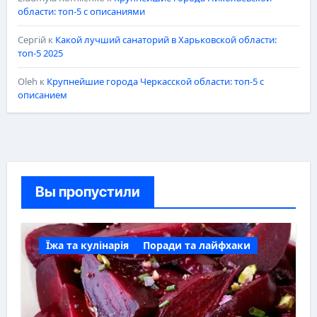
области: топ-5 с описаниями
Сергій
к
Какой лучший санаторий в Харьковской области:
топ-5 2025
Oleh
к
Крупнейшие города Черкасской области: топ-5 с
описанием
Вы пропустили
Їжа та кулінарія
Поради та лайфхаки