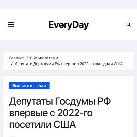
Перейти
к
содержимому
EveryDay
Главная
Військові теми
Депутати Держдуми РФ вперше з 2022-го відвідали США
Військові теми
Депутаты Госдумы РФ
впервые с 2022-го
посетили США