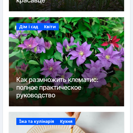
красавце
Дім і сад
Квіти
Как размножить клематис:
полное практическое
руководство
Їжа та кулінарія
Кухня