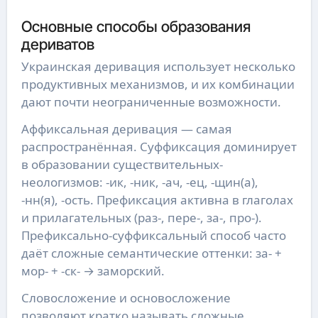
Основные способы образования
дериватов
Украинская деривация использует несколько
продуктивных механизмов, и их комбинации
дают почти неограниченные возможности.
Аффиксальная деривация — самая
распространённая. Суффиксация доминирует
в образовании существительных-
неологизмов: -ик, -ник, -ач, -ец, -щин(а),
-нн(я), -ость. Префиксация активна в глаголах
и прилагательных (раз-, пере-, за-, про-).
Префиксально-суффиксальный способ часто
даёт сложные семантические оттенки: за- +
мор- + -ск- → заморский.
Словосложение и основосложение
позволяют кратко называть сложные