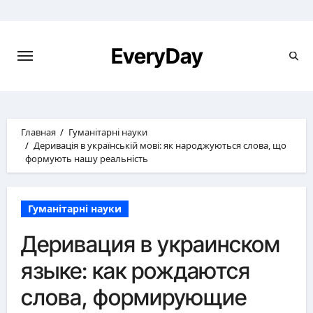
Перейти
к
содержимому
EveryDay
Главная
Гуманітарні науки
Деривація в українській мові: як народжуються слова, що
формують нашу реальність
Гуманітарні науки
Деривация в украинском
языке: как рождаются
слова, формирующие