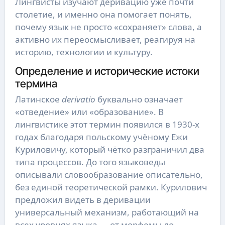
Лингвисты изучают деривацию уже почти
столетие, и именно она помогает понять,
почему язык не просто «сохраняет» слова, а
активно их переосмысливает, реагируя на
историю, технологии и культуру.
Определение и исторические истоки
термина
Латинское
derivatio
буквально означает
«отведение» или «образование». В
лингвистике этот термин появился в 1930-х
годах благодаря польскому учёному Ежи
Куриловичу, который чётко разграничил два
типа процессов. До того языковеды
описывали словообразование описательно,
без единой теоретической рамки. Курилович
предложил видеть в деривации
универсальный механизм, работающий на
всех уровнях языка — от морфемы до