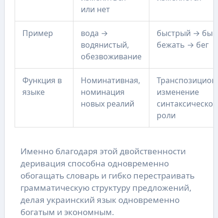
или нет
Пример
вода →
быстрый → быс
водянистый,
бежать → бег
обезвоживание
Функция в
Номинативная,
Транспозицион
языке
номинация
изменение
новых реалий
синтаксической
роли
Именно благодаря этой двойственности
деривация способна одновременно
обогащать словарь и гибко перестраивать
грамматическую структуру предложений,
делая украинский язык одновременно
богатым и экономным.