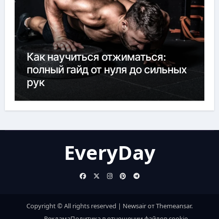
Как научиться отжиматься:
полный гайд от нуля до сильных
рук
EveryDay
Copyright © All rights reserved
|
Newsair
от
Themeansar
.
Реклама
Политика в отношении файлов cookie