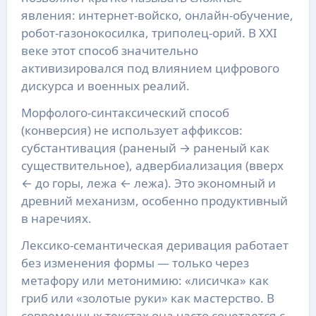
явления: интернет-войско, онлайн-обучение,
робот-газонокосилка, триполец-орий. В XXI
веке этот способ значительно
активизировался под влиянием цифрового
дискурса и военных реалий.
Морфолого-синтаксический способ
(конверсия) не использует аффиксов:
субстантивация (раненый → раненый как
существительное), адвербиализация (вверх
← до горы, лежа ← лежа). Это экономный и
древний механизм, особенно продуктивный
в наречиях.
Лексико-семантическая деривация работает
без изменения формы — только через
метафору или метонимию: «лисичка» как
гриб или «золотые руки» как мастерство. В
современных текстах она часто сочетается с