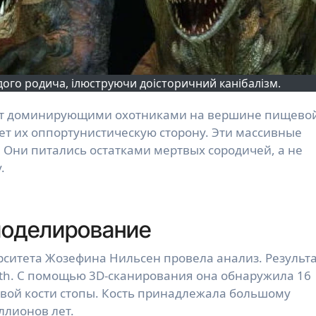
ого родича, ілюструючи доісторичний канібалізм.
ет их оппортунистическую сторону. Эти массивные
 Они питались остатками мертвых сородичей, а не
.
моделирование
рситета Жозефина Нильсен провела анализ. Результ
rth. С помощью 3D-сканирования она обнаружила 16
евой кости стопы. Кость принадлежала большому
ллионов лет.