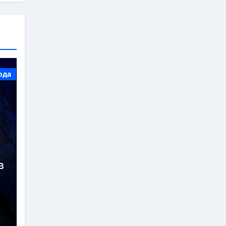
ода
в