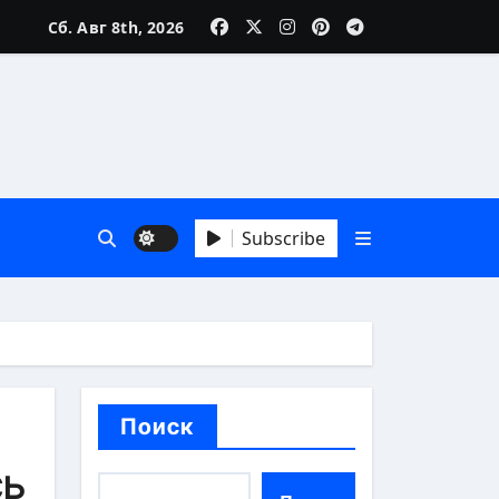
Сб. Авг 8th, 2026
реалии
Subscribe
особы
Поиск
сь