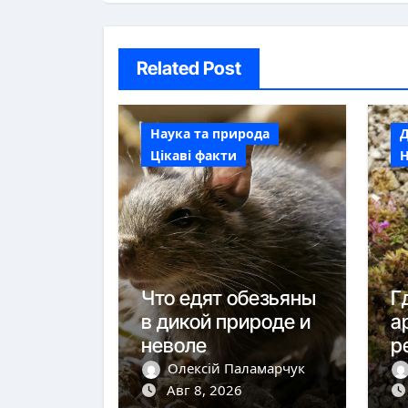
Related Post
Наука та природа
Д
Цікаві факти
Н
Что едят обезьяны
Г
в дикой природе и
а
неволе
р
Олексій Паламарчук
Авг 8, 2026