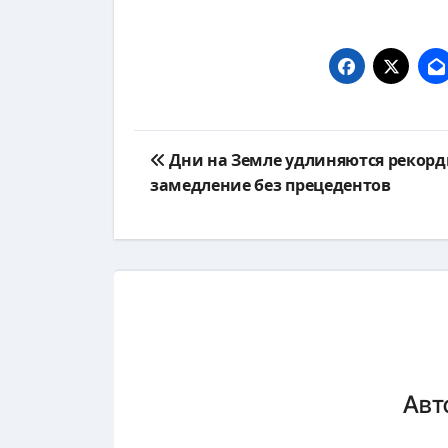
Навигация
Дни на Земле удлиняются рекорд
по
замедление без прецедентов
записям
Авт