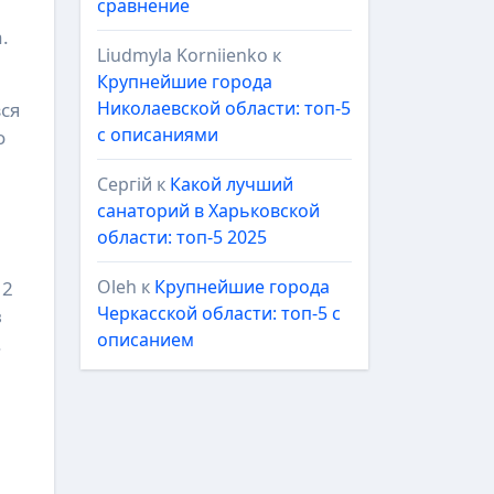
сравнение
.
Liudmyla Korniienko
к
Крупнейшие города
Николаевской области: топ-5
зся
с описаниями
о
Сергій
к
Какой лучший
санаторий в Харьковской
области: топ-5 2025
Oleh
к
Крупнейшие города
12
Черкасской области: топ-5 с
в
описанием
.