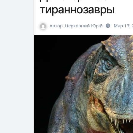
тираннозавры
Автор
Церковний Юрій
Мар 13, 