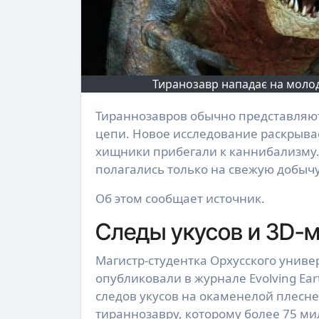
Тиранозавр нападає на молод
Тираннозавров обычно представляют доминирующими охотниками на вершине пищевой
цепи. Новое исследование раскрыва
хищники прибегали к каннибализму.
полагались только на свежую добычу
Об этом сообщает источник.
Следы укусов и 3D-
Магистр-студентка Орхусского униве
опубликовали в журнале Evolving Ea
следов укусов на окаменелой плесн
тираннозавру, которому более 75 ми