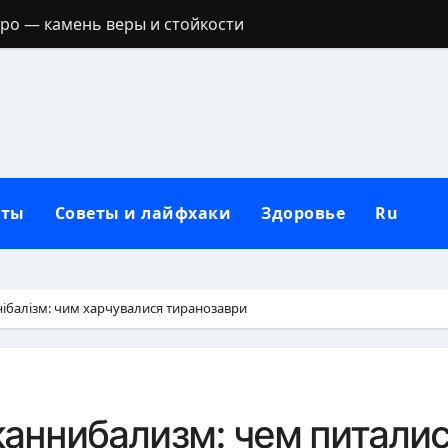
тро — камень веры и стойкости
ик: полный гид с идеями для любой фигуры
ое филе: точное время и секреты сочности
дикой природе и неволе
ручальное кольцо: традиции, приметы и современные 
кты
Советы и лайфхаки
Здоровье
Ru
держатся: секреты выбора и нанесения
полный гид по целебным свойствам ягоды
пастернака для организма
ібалізм: чим харчувалися тиранозаври
ятна от дезодоранта на черной одежде: проверенные сп
ить на стол: полное руководство без наказаний
аннибализм: чем питали