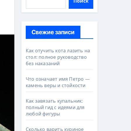
Поиск
Свежие записи
Как отучить кота лазить на
стол: полное руководство
без наказаний
Что означает имя Петро —
камень веры и стойкости
Как завязать купальник:
полный гид с идеями для
любой фигуры
Сколько варить куриное