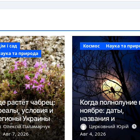
ім і сад
Космос
Наука та прир
аука та природа
де растёт чабрец:
Когда полнолуние 
реалы, условия и
ноябре: даты,
егионы Украины
названия и
наблюдения
Олексій Паламарчук
Церковний Юрій
Авг 7, 2026
Авг 4, 2026