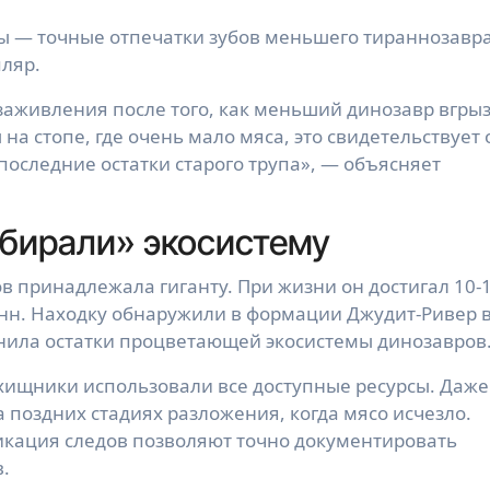
ы — точные отпечатки зубов меньшего тираннозавра
ляр.
заживления после того, как меньший динозавр вгры
на стопе, где очень мало мяса, это свидетельствует 
 последние остатки старого трупа», — объясняет
убирали» экосистему
 принадлежала гиганту. При жизни он достигал 10-
онн. Находку обнаружили в формации Джудит-Ривер 
анила остатки процветающей экосистемы динозавров
хищники использовали все доступные ресурсы. Даже
 поздних стадиях разложения, когда мясо исчезло.
кация следов позволяют точно документировать
.