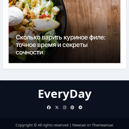
Сколько варить куриное филе:
точное время и секреты
сочности
EveryDay
Copyright © All rights reserved
|
Newsair
от
Themeansar
.