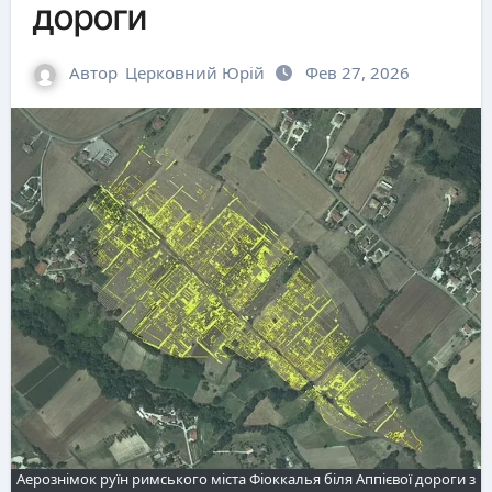
дороги
Автор
Церковний Юрій
Фев 27, 2026
Аерознімок руїн римського міста Фіоккалья біля Аппієвої дороги з