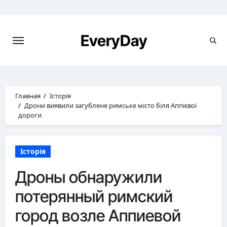
Перейти
к
содержимому
EveryDay
Главная
Історія
Дрони виявили загублене римське місто біля Аппієвої
дороги
Історія
Дроны обнаружили
потерянный римский
город возле Аппиевой