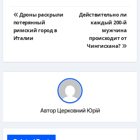
Навигация
Дроны раскрыли
Действительно ли
по
потерянный
каждый 200-й
записям
римский город в
мужчина
Италии
происходит от
Чингисхана?
Автор
Церковний Юрій