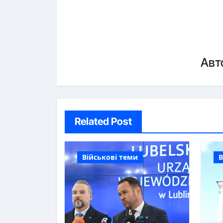
Авт
Related Post
Військові теми
В