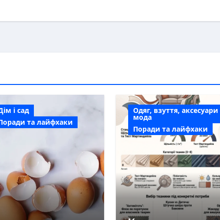
Дім і сад
Одяг, взуття, аксесуари
мода
Поради та лайфхаки
Поради та лайфхаки