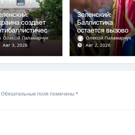
еленский:
Зеленский:
краина создает
Баллистика
нтибаллистическу
остается вызовом,
 систему «Фрея»
но дроны сбиваем
Олексій Паламарчук
Олексій Паламарчук
 Европой
Авг 3, 2026
более чем на 90%
Авг 2, 2026
Обязательные поля помечены
*