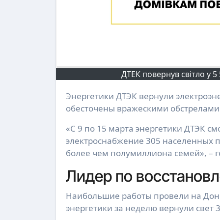
ДТЕК повернув світло у 
Энергетики ДТЭК вернули электроэнергию более чем полумиллиону семей, чьи дома были
обесточены вражескими обстрелами. 
«С 9 по 15 марта энергетики ДТЭК с
электроснабжение 305 населенных пу
более чем полумиллиона семей», – г
Лидер по восстановл
Наибольшие работы провели на Доне
энергетики за неделю вернули свет 