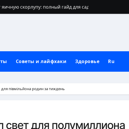
 яичную скорлупу: полный гайд для сада
джинсов: проверенные способы и секреты
щают: духовный щит дома, семьи и сердца
 зевать часто: полное практическое руководство
ть рассаду перца без потерь
кты
Советы и лайфхаки
Здоровье
Ru
и наследуют исключительно от отца
которые приносят счастье: полный гид
но, чтобы сформировать новую привычку
о для півмільйона родин за тиждень
Вербное воскресенье: традиции, запреты и современны
бники: полный гид по правилам севооборота
л свет для полумиллиона