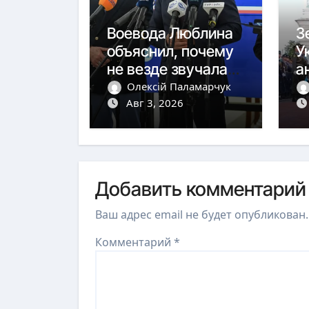
Воевода Люблина
З
объяснил, почему
У
не везде звучала
а
тревога
ю
Олексій Паламарчук
Авг 3, 2026
с
Добавить комментарий
Ваш адрес email не будет опубликован.
Комментарий
*