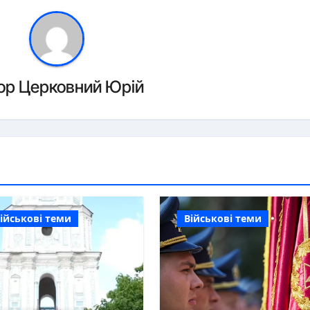
ор
Церковний Юрій
ійськові теми
Військові теми