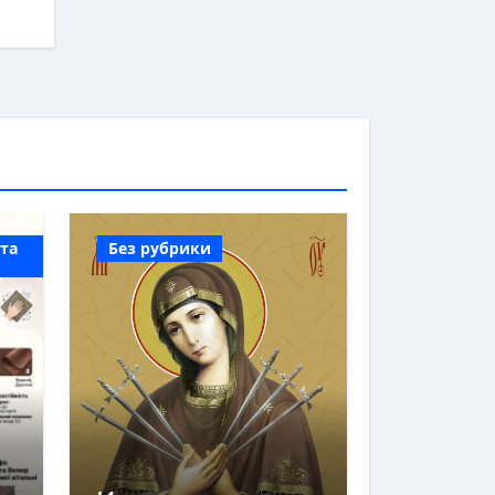
 та
Без рубрики