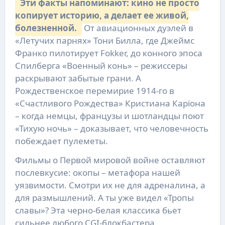
Эти факты напоминают: кино не просто
копирует историю, а делает ее живой,
болезненной.
От авиационных дуэлей в
«Летучих парнях» Тони Билла, где Джеймс
Франко пилотирует Fokker, до конного эпоса
Спилберга «Военный конь» – режиссеры
раскрывают забытые грани. А
Рождественское перемирие 1914-го в
«Счастливого Рождества» Кристиана Каріона
– когда немцы, французы и шотландцы поют
«Тихую ночь» – доказывает, что человечность
побеждает пулеметы.
Фильмы о Первой мировой войне оставляют
послевкусие: окопы – метафора нашей
уязвимости. Смотри их не для адреналина, а
для размышлений. А ты уже видел «Тропы
славы»? Эта черно-белая классика бьет
сильнее любого CGI-блокбастера.