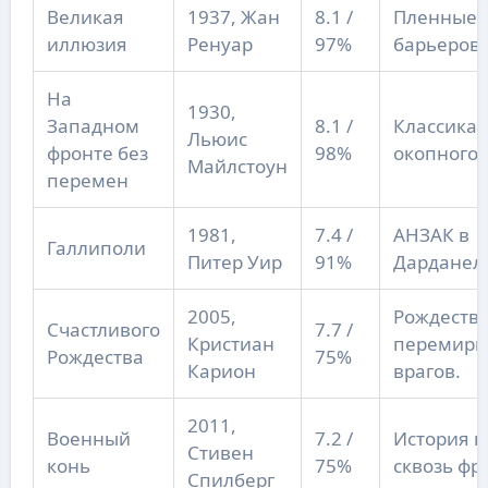
Великая
1937, Жан
8.1 /
Пленные 
иллюзия
Ренуар
97%
барьеров 
На
1930,
Западном
8.1 /
Классика
Льюис
фронте без
98%
окопного 
Майлстоун
перемен
1981,
7.4 /
АНЗАК в
Галлиполи
Питер Уир
91%
Дарданел
2005,
Рождеств
Счастливого
7.7 /
Кристиан
перемири
Рождества
75%
Карион
врагов.
2011,
Военный
7.2 /
История к
Стивен
конь
75%
сквозь фр
Спилберг