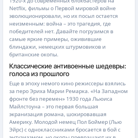
1920-х до современных блокбастеров на
Netflix, фильмы о Первой мировой войне
эволюционировали, но их посыл остается
неизменным: война – это трагедия, где
победителей нет. Давайте погрузимся в
самые яркие примеры, оживившие
блиндажи, немецких штурмовиков и
британские окопы.
Классические антивоенные шедевры:
голоса из прошлого
Еще в эпоху немого кино режиссеры взялись
за перо Эриха Марии Ремарка. «На Западном
фронте без перемен» 1930 года Льюиса
Майлстоуна – это первая большая
экранизация романа, шокировавшая
Америку. Молодой немец Пол Боймер (Лью
Эйрс) с одноклассниками бросается в бой с
энтузиазмом, но окопы превращают их в