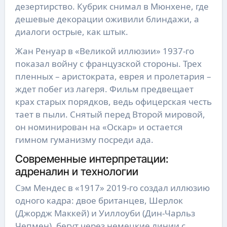
дезертирство. Кубрик снимал в Мюнхене, где
дешевые декорации оживили блиндажи, а
диалоги острые, как штык.
Жан Ренуар в «Великой иллюзии» 1937-го
показал войну с французской стороны. Трех
пленных – аристократа, еврея и пролетария –
ждет побег из лагеря. Фильм предвещает
крах старых порядков, ведь офицерская честь
тает в пыли. Снятый перед Второй мировой,
он номинирован на «Оскар» и остается
гимном гуманизму посреди ада.
Современные интерпретации:
адреналин и технологии
Сэм Мендес в «1917» 2019-го создал иллюзию
одного кадра: двое британцев, Шерлок
(Джордж Маккей) и Уиллоуби (Дин-Чарльз
Чепмен), бегут через немецкие линии с