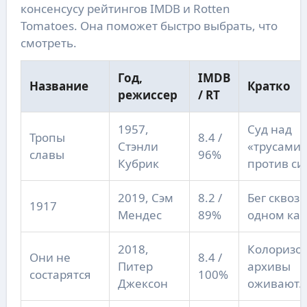
консенсусу рейтингов IMDB и Rotten
Tomatoes. Она поможет быстро выбрать, что
смотреть.
Год,
IMDB
Название
Кратко
режиссер
/ RT
1957,
Суд над
Тропы
8.4 /
Стэнли
«трусами»
славы
96%
Кубрик
против си
2019, Сэм
8.2 /
Бег сквозь
1917
Мендес
89%
одном кад
2018,
Колоризо
Они не
8.4 /
Питер
архивы
состарятся
100%
Джексон
оживают.