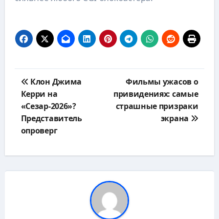
Навигация
Клон Джима
Фильмы ужасов о
по
Керри на
привидениях: самые
записям
«Сезар-2026»?
страшные призраки
Представитель
экрана
опроверг