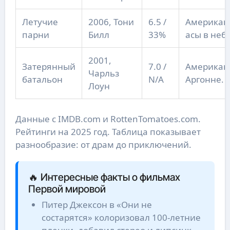
Летучие
2006, Тони
6.5 /
Американ
парни
Билл
33%
асы в небе
2001,
Затерянный
7.0 /
Американ
Чарльз
батальон
N/A
Аргонне.
Лоун
Данные с IMDB.com и RottenTomatoes.com.
Рейтинги на 2025 год. Таблица показывает
разнообразие: от драм до приключений.
🔥 Интересные факты о фильмах
Первой мировой
Питер Джексон в «Они не
состарятся» колоризовал 100-летние