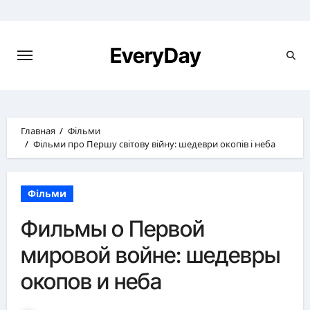
Перейти
к
содержимому
EveryDay
Главная
Фільми
Фільми про Першу світову війну: шедеври окопів і неба
Фільми
Фильмы о Первой
мировой войне: шедевры
окопов и неба