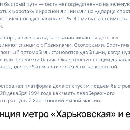
и быстрый путь — сесть непосредственно на зелену
лотых Воротах» с красной линии или на «Дворце спор
х точек поездка занимает 25–40 минут, а стоимость
н.
нспорт, возле выходов останавливаются десятки
единяют станцию с Позняками, Осокорками, Бортнич
ственный автомобиль становятся удобными, когда ну
е или перевезти багаж. Окрестности станции добав
ынок, где прибытие легко совместить с короткой
 островная платформа делают спуск и подъем быстр
 28 декабря 1994 года как часть левобережного
ть растущий Харьковский жилой массив.
нция метро «Харьковская» и 