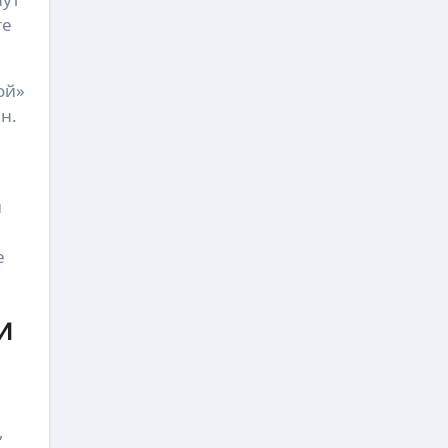
те
ой»
н.
й
е
и
,