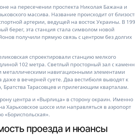
оне на пересечении проспекта Николая Бажана и
рьковского массива. Название происходит от близост
портной артерии, ведущей на восток Украины. В 199
вый берег, эта станция стала символом новой
йонов получили прямую связь с центром без долгих
 Целиковская спроектировали станцию мелкого
длиной 102 метра. Светлый просторный зал с камен
 и металлическими навигационными элементами
 даже в вечерней суете. Два вестибюля выводят к
о, Братства Тарасовцев и прилегающим кварталам.
рону центра и «Вырлица» в сторону окраин. Именно
на Харьковское шоссе или направляться в аэропорт
ю «Бориспольская».
мость проезда и нюансы