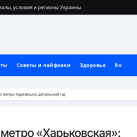
реалы, условия и регионы Украины
 40 лет: запреты, приметы и разумные альтернативы
ться: полный гайд от нуля до сильных рук
ьным кольцом после развода: полный гид для новой жи
лубокий взгляд на природу зла в человеке
кты
Советы и лайфхаки
Здоровье
Ru
 от негатива: полный практический гайд
нную сковороду к использованию: полное руководство от
защитный механизм психики и тела
о метро Харківська: детальний гід
рщин вокруг рта в домашних условиях
: черты лица, региональные различия и этническая моз
 метро «Харьковская»: