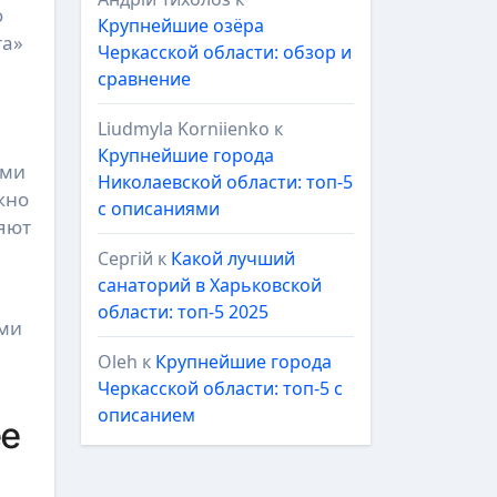
ю
Крупнейшие озёра
та»
Черкасской области: обзор и
сравнение
Liudmyla Korniienko
к
Крупнейшие города
ами
Николаевской области: топ-5
жно
с описаниями
ляют
Сергій
к
Какой лучший
санаторий в Харьковской
области: топ-5 2025
ыми
Oleh
к
Крупнейшие города
Черкасской области: топ-5 с
описанием
ее