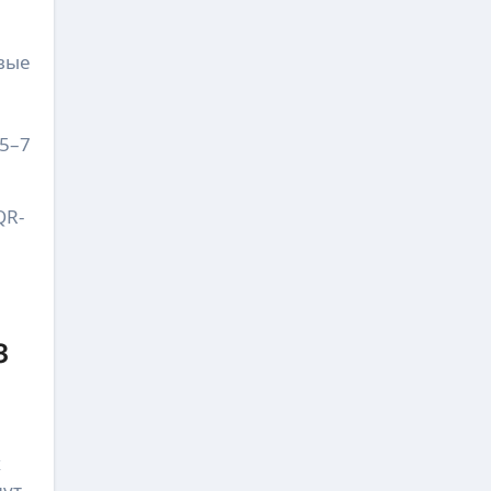
рвые
 5–7
QR-
з
х
нут