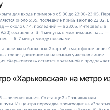
у
крыта для входа примерно с 5:30 до 23:00–23:05. Пе
яются около 5:35, последние прибывают до 22:32. В
зд — около 6:14, последний — в 23:05. Интервалы в
–19:30) составляют 3–4 минуты, в межпиковые часы —
нее — 6–7 минут между поездами.
ата возможна банковской картой, смартфоном через 
ных тревог движение на наземных участках линии
ция «Харьковская» остается подземной и продолжает
тро «Харьковская» на метро и
 — зеленая линия. Со станций «Позняки» или
 пути. Из центра пересадка происходит на «Золоты
 на красное направление до «Золотых Ворот» (5–8 ми