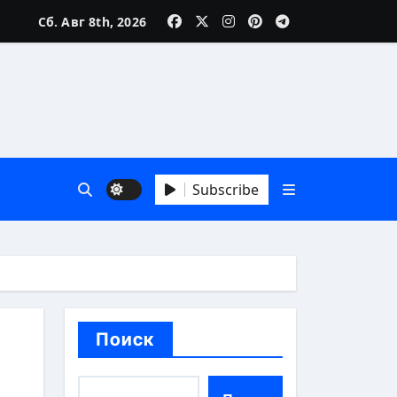
Сб. Авг 8th, 2026
зни
Subscribe
 А до Я
Поиск
аика