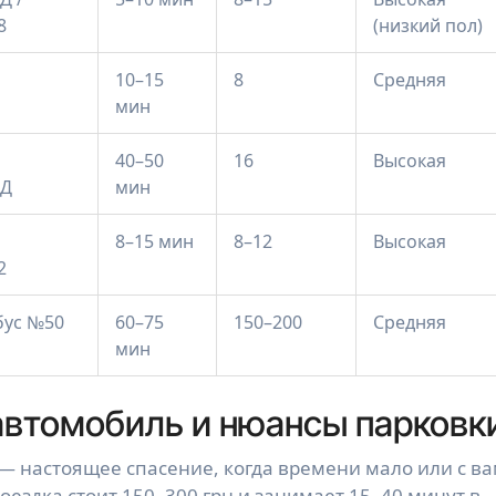
8
(низкий пол)
10–15
8
Средняя
мин
40–50
16
Высокая
9Д
мин
8–15 мин
8–12
Высокая
2
бус №50
60–75
150–200
Средняя
мин
автомобиль и нюансы парковк
ы — настоящее спасение, когда времени мало или с в
оездка стоит 150–300 грн и занимает 15–40 минут в