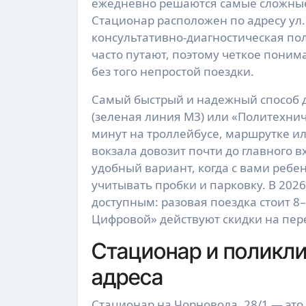
ежедневно решаются самые сложные
Стационар расположен по адресу ул.
консультативно-диагностическая поли
часто путают, поэтому четкое поним
без того непростой поездки.
Самый быстрый и надежный способ д
(зеленая линия М3) или «Политехнич
минут на троллейбусе, маршрутке и
вокзала довозит почти до главного в
удобный вариант, когда с вами ребе
учитывать пробки и парковку. В 202
доступным: разовая поездка стоит 8
Цифровой» действуют скидки на пер
Стационар и поликли
адреса
Стационар на Чорновола, 28/1 — это