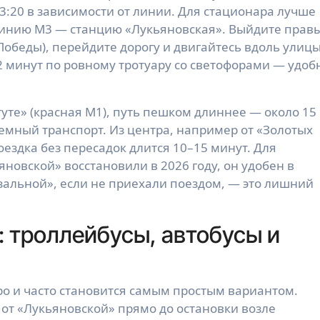
:20 в зависимости от линии. Для стационара лучше
линию М3 — станцию «Лукьяновская». Выйдите прав
обеды), перейдите дорогу и двигайтесь вдоль улиц
2 минут по ровному тротуару со светофорами — удоб
уте» (красная М1), путь пешком длиннее — около 15
емный транспорт. Из центра, например от «Золотых
оездка без пересадок длится 10–15 минут. Для
новской» восстановили в 2026 году, он удобен в
зальной», если не приехали поездом, — это лишний
 троллейбусы, автобусы и
о и часто становится самым простым вариантом.
 от «Лукьяновской» прямо до остановки возле