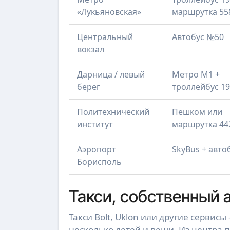
«Лукьяновская»
маршрутка 55
Центральный
Автобус №50
вокзал
Дарница / левый
Метро М1 +
берег
троллейбус 1
Политехнический
Пешком или
институт
маршрутка 44
Аэропорт
SkyBus + авто
Борисполь
Такси, собственный 
Такси Bolt, Uklon или другие сервис
несколько детей и вещи. Из центра п