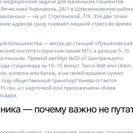
 медицинские задачи для маленьких пациентов.
 Вячеслава Чорновола, 28/1 в Шевченковском районе
клиника — на ул. Стретенской, 7/9. Эти две точки
ание адресов сразу снимает лишний стресс во время 
ля большинства — метро до станций «Лукьяновская
еский институт» (красная линия М1), а дальше 5–15
ли пешком. Прямой автобус №50 от Центрального
хода стационара за 10–15 минут. Такси Bolt или Uklon
нок, коляска или багаж, а на своей машине нужно
6 году общественный транспорт Киева остается
–15 грн, а с карточкой или приложением «Киев
есадки.
ника — почему важно не пута
 основной корпус, где проводят операции, стациона