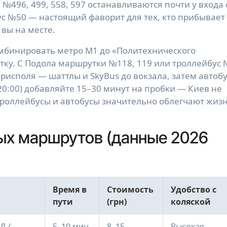
№496, 499, 558, 597 останавливаются почти у входа 
с №50 — настоящий фаворит для тех, кто прибывает 
 вы на месте.
омбинировать метро М1 до «Политехнического
тку. С Подола маршрутки №118, 119 или троллейбус
рисполя — шаттлы и SkyBus до вокзала, затем автоб
–20:00) добавляйте 15–30 минут на пробки — Киев не
троллейбусы и автобусы значительно облегчают жиз
ых маршрутов (данные 2026
Время в
Стоимость
Удобство с
пути
(грн)
коляской
Д /
5–10 мин
8–15
Высокая