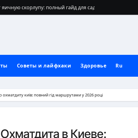
 яичную скорлупу: полный гайд для сада
джинсов: проверенные способы и секреты
щают: духовный щит дома, семьи и сердца
 зевать часто: полное практическое руководство
ть рассаду перца без потерь
кты
Советы и лайфхаки
Здоровье
Ru
и наследуют исключительно от отца
которые приносят счастье: полный гид
но, чтобы сформировать новую привычку
до охматдиту київ: повний гід маршрутами у 2026 році
Вербное воскресенье: традиции, запреты и современны
бники: полный гид по правилам севооборота
 Охматдита в Киеве: