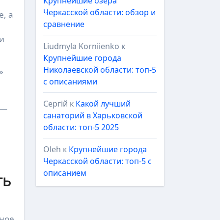
Крупнейшие озёра
Черкасской области: обзор и
, а
сравнение
и
Liudmyla Korniienko
к
Крупнейшие города
Николаевской области: топ-5
»
с описаниями
Сергій
к
Какой лучший
 —
санаторий в Харьковской
области: топ-5 2025
Oleh
к
Крупнейшие города
Черкасской области: топ-5 с
описанием
ть
рное