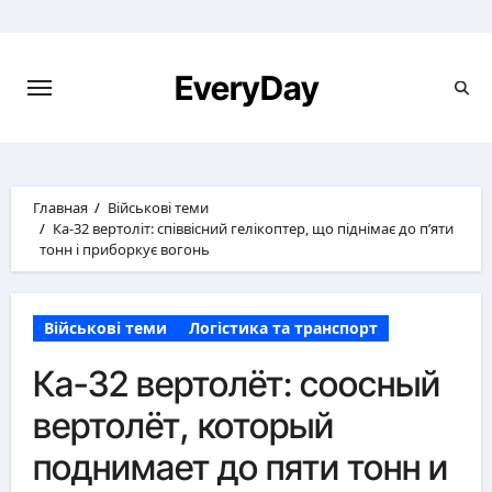
Перейти
к
содержимому
EveryDay
Главная
Військові теми
Ка-32 вертоліт: співвісний гелікоптер, що піднімає до п’яти
тонн і приборкує вогонь
Військові теми
Логістика та транспорт
Ка-32 вертолёт: соосный
вертолёт, который
поднимает до пяти тонн и