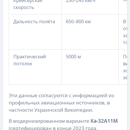
Крейсерская
230–245 км/ч
—
скорость
Дальность полёта
650–800 км
В 
от
за
то
Практический
5000 м
По
потолок
ви
зо
зе
Эти данные согласуются с информацией из
профильных авиационных источников, в
частности Украинской Википедии.
В модернизированном варианте
Ка-32А11М
(сертифицирован в конце 2023 года,