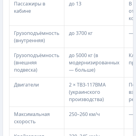
Пассажиры в
до 13
В 
кабине
от
ко
Грузоподъёмность
до 3700 кг
—
(внутренняя)
Грузоподъёмность
до 5000 кг (в
Кл
(внешняя
модернизированных
пр
подвеска)
— больше)
Двигатели
2 × ТВ3-117ВМА
По 
(украинского
вз
производства)
ре
Максимальная
250–260 км/ч
—
скорость