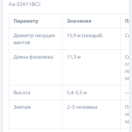
Ка-32А11ВС):
Параметр
Значение
Пр
Диаметр несущих
15,9 м (каждый)
Со
винтов
Длина фюзеляжа
11,3 м
Со
сл
ло
ок
Высота
5,4–5,5 м
—
Экипаж
2–3 человека
Пи
оп
шт