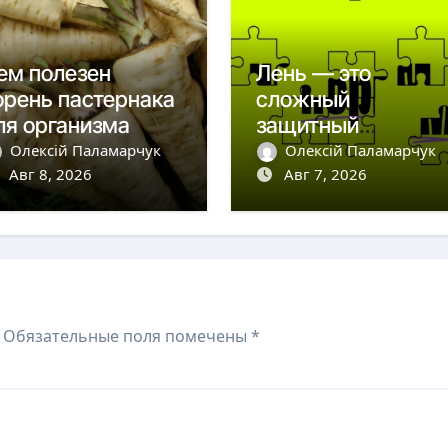
ем полезен
Лень — это
орень пастернака
сложный
ля организма
защитный
механизм психики
Олексій Паламарчук
Олексій Паламарчук
Авг 8, 2026
и тела
Авг 7, 2026
Обязательные поля помечены
*