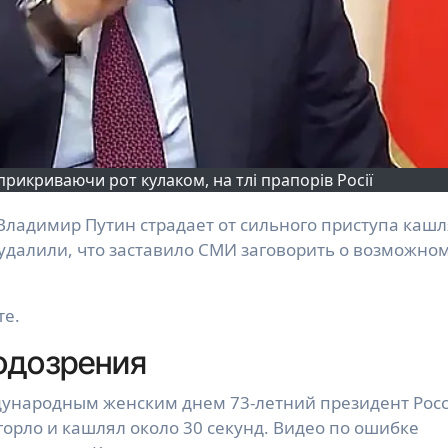
рикриваючи рот кулаком, на тлі прапорів Росії
 удалили, что заставило СМИ заговорить о возможно
те.
одозрения
дународным женским днем 73-летний президент Рос
горло и кашлял около 30 секунд. Видео по ошибке