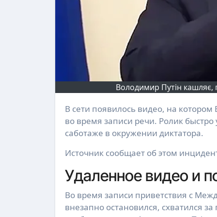
Володимир Путін кашляє, п
В сети появилось видео, на котором Владимир Путин страдает от сильного приступа кашля
во время записи речи. Ролик быстро
саботаже в окружении диктатора.
Источник сообщает об этом инциден
Удаленное видео и п
Во время записи приветствия с Меж
внезапно остановился, схватился за 