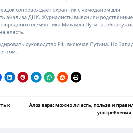
оездок сопровождает охранник с чемоданом для
ать анализа ДНК. Журналисты выяснили родственные
двоюродного племянника Михаила Путина, обнаружи
на власть.
дировать руководство РФ, включая Путина. Но Запа
дентом.
ть к
Алоэ вера: можно ли есть, польза и прави
употребления