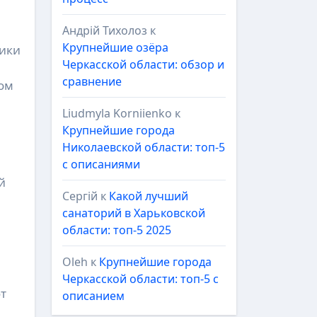
Андрій Тихолоз
к
Крупнейшие озёра
тики
Черкасской области: обзор и
сравнение
том
Liudmyla Korniienko
к
Крупнейшие города
Николаевской области: топ-5
с описаниями
й
Сергій
к
Какой лучший
санаторий в Харьковской
области: топ-5 2025
Oleh
к
Крупнейшие города
Черкасской области: топ-5 с
т
описанием