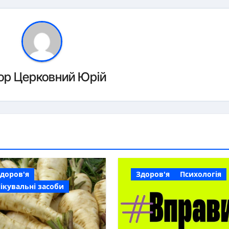
ор
Церковний Юрій
доров'я
Здоров'я
Психологія
ікувальні засоби