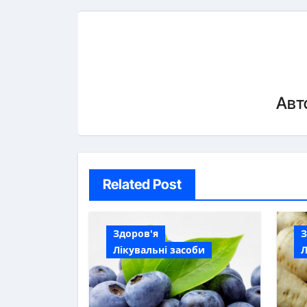
Авт
Related Post
Здоров'я
З
Лікувальні засоби
Л