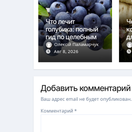
Что лечит
Ч
голубика: полный
к
гид по целебным
д
свойствам ягоды
Олексій Паламарчук
Авг 8, 2026
Добавить комментарий
Ваш адрес email не будет опубликован.
Комментарий
*