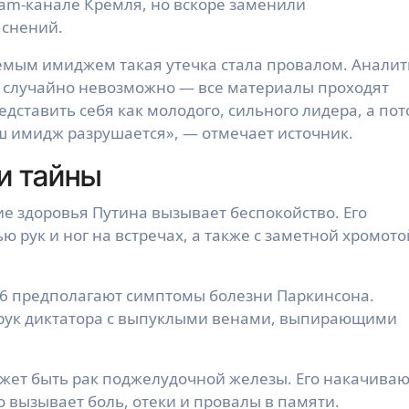
am-канале Кремля, но вскоре заменили
яснений.
емым имиджем такая утечка стала провалом. Анали
е случайно невозможно — все материалы проходят
едставить себя как молодого, сильного лидера, а по
ваш имидж разрушается», — отмечает источник.
и тайны
ие здоровья Путина вызывает беспокойство. Его
 рук и ног на встречах, а также с заметной хромото
I6 предполагают симптомы болезни Паркинсона.
рук диктатора с выпуклыми венами, выпирающими
ожет быть рак поджелудочной железы. Его накачиваю
 вызывает боль, отеки и провалы в памяти.