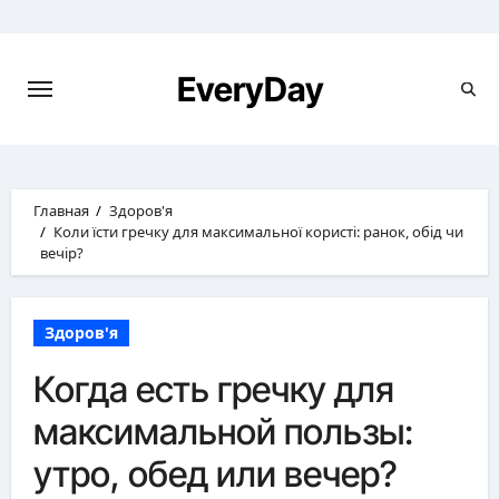
Перейти
к
содержимому
EveryDay
Главная
Здоров'я
Коли їсти гречку для максимальної користі: ранок, обід чи
вечір?
Здоров'я
Когда есть гречку для
максимальной пользы:
утро, обед или вечер?