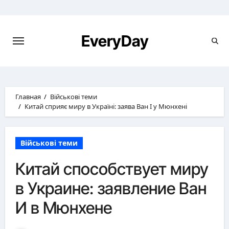
Перейти
к
содержимому
EveryDay
Главная
Військові теми
Китай сприяє миру в Україні: заява Ван І у Мюнхені
Військові теми
Китай способствует миру
в Украине: заявление Ван
И в Мюнхене