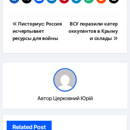
Навигация
Писториус: Россия
ВСУ поразили катер
по
исчерпывает
оккупантов в Крыму
записям
ресурсы для войны
и склады
Автор
Церковний Юрій
Related Post