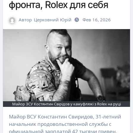
фронта, Rolex для себя
Автор
Церковний Юрій
Фев 16, 2026
Майор ЗСУ Костянтин Свірідов у камуфляжі з Rolex на руці
Майор ВСУ Константин Свиридов, 31-летний
начальник продовольственной службы с
официальной зарплатой 42 тысячи гривен,